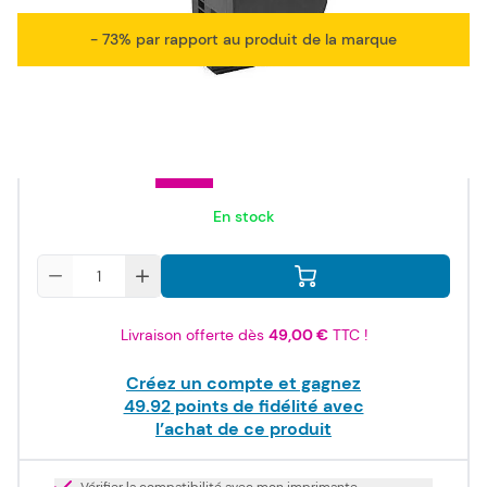
- 73% par rapport au produit de la marque
59,90 €
TTC
49,92 €
HT
129,00 €
TTC
-54%
En stock
Quantité
Livraison offerte dès
49,00 €
TTC !
Créez un compte et gagnez
49.92
points de fidélité avec
l’achat de ce produit
Vérifier la compatibilité avec mon imprimante