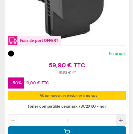
En stock
59,90 €
49,92 €
-50%
119,00 €
- 71% par rapport au produit de la marque
Toner compatible Lexmark 78C2XK0 - noir
Qté