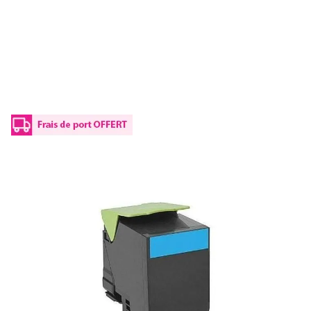
Toner compatible Lexmark 78C2XC0 -
cyan
Réf :
LL78C2XC
Réf constructeur :
78C2XC0
Capacité en pages (à 5%) :
5000
78C2XC0 Lexmark - cyan - toner compatible