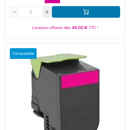
Qté
Livraison offerte dès
49,00 €
TTC !
Compatible