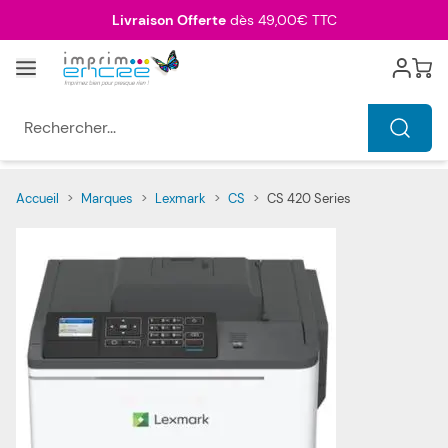
Allez au contenu
Livraison Offerte
dès 49,00€ TTC
Menu
Cart
Rechercher...
Accueil
>
Marques
>
Lexmark
>
CS
>
CS 420 Series