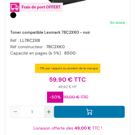
En stock
Toner compatible Lexmark 78C2XK0 - noir
Réf :
LL78C2XB
Réf constructeur :
78C2XK0
Capacité en pages (à 5%) :
8500
- 71% par rapport au produit de la marque
59,90 €
49,92 €
-50%
119,00 €
Qté
Livraison offerte dès
49,00 €
TTC !