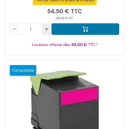
- 46% par rapport au produit de la marque
54,50 €
45,42 €
Qté
Livraison offerte dès
49,00 €
TTC !
Compatible