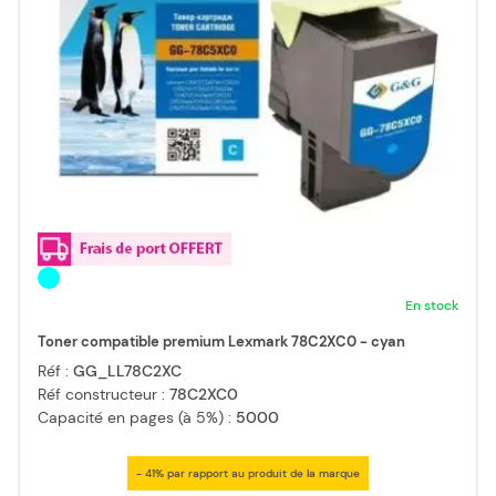
En stock
Toner compatible premium Lexmark 78C2XC0 - cyan
Réf :
GG_LL78C2XC
Réf constructeur :
78C2XC0
Capacité en pages (à 5%) :
5000
- 41% par rapport au produit de la marque