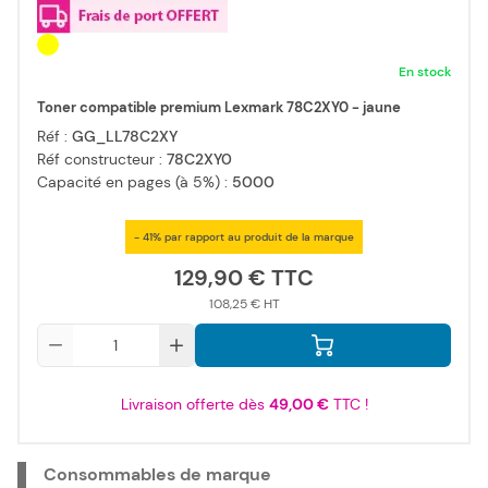
En stock
Toner compatible premium Lexmark 78C2XY0 - jaune
Réf :
GG_LL78C2XY
Réf constructeur :
78C2XY0
Capacité en pages (à 5%) :
5000
- 41% par rapport au produit de la marque
129,90 €
108,25 €
Qté
Livraison offerte dès
49,00 €
TTC !
Consommables de marque