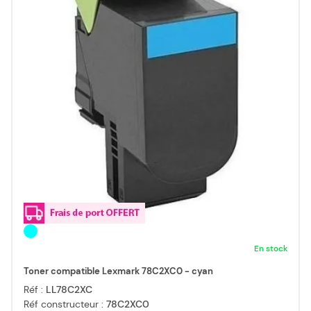
En stock
Toner compatible Lexmark 78C2XC0 - cyan
Réf :
LL78C2XC
Réf constructeur :
78C2XC0