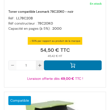
En stock
Toner compatible Lexmark 78C20K0 - noir
Réf :
LL78C20B
Réf constructeur :
78C20K0
Capacité en pages (à 5%) :
2000
- 50% par rapport au produit de la marque
54,50 €
45,42 €
Qté
Livraison offerte dès
49,00 €
TTC !
Compatible