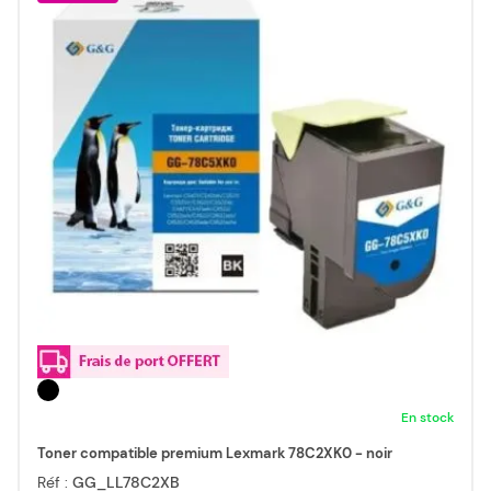
En stock
Toner compatible premium Lexmark 78C2XK0 - noir
Réf :
GG_LL78C2XB