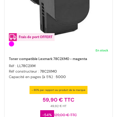
En stock
Toner compatible Lexmark 78C2XM0 - magenta
Réf :
LL78C2XM
Réf constructeur :
78C2XM0
Capacité en pages (à 5%) :
5000
- 80% par rapport au produit de la marque
59,90 €
49,92 €
-54%
129,00 €