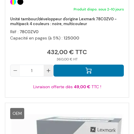
Produit dispo. sous 2-10 jours
Unité tambour/développeur d'origine Lexmark 78C0ZV0 -
multipack 4 couleurs : noire, multicouleur
Réf :
78C0ZV0
Capacité en pages (à 5%) :
125000
432,00 €
360,00 €
Qté
Livraison offerte dès
49,00 €
TTC !
OEM