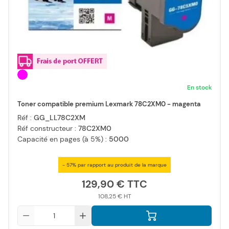
En stock
Toner compatible premium Lexmark 78C2XM0 - magenta
Réf :
GG_LL78C2XM
Réf constructeur :
78C2XM0
Capacité en pages (à 5%) :
5000
- 57% par rapport au produit de la marque
129,90 €
108,25 €
Qté