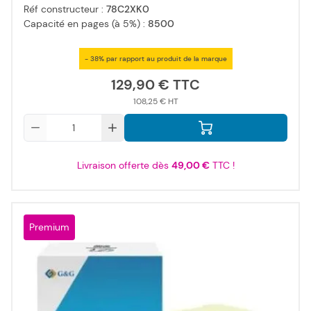
Réf constructeur :
78C2XK0
Capacité en pages (à 5%) :
8500
- 38% par rapport au produit de la marque
129,90 €
108,25 €
Qté
Livraison offerte dès
49,00 €
TTC !
Premium