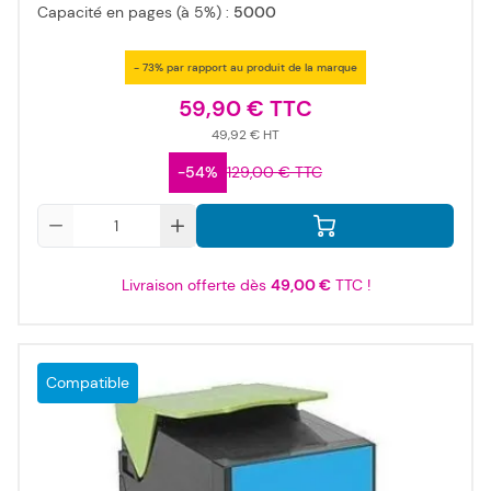
Capacité en pages (à 5%) :
5000
- 73% par rapport au produit de la marque
59,90 €
49,92 €
-54%
129,00 €
Qté
Livraison offerte dès
49,00 €
TTC !
Compatible