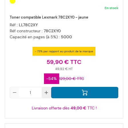
En stock
Toner compatible Lexmark 78C2XY0 - jaune
Réf :
LL78C2XY
Réf constructeur :
78C2XY0
Capacité en pages (à 5%) :
5000
- 73% par rapport au produit de la marque
59,90 €
49,92 €
-54%
129,00 €
Qté
Livraison offerte dès
49,00 €
TTC !