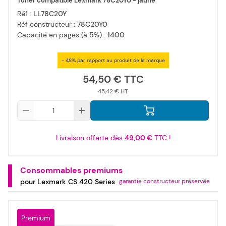
Toner compatible Lexmark 78C20Y0 - jaune
Réf :
LL78C20Y
Réf constructeur :
78C20Y0
Capacité en pages (à 5%) :
1400
- 48% par rapport au produit de la marque
54,50 €
45,42 €
Qté
Livraison offerte dès
49,00 €
TTC !
Consommables premiums
pour Lexmark CS 420 Series
garantie constructeur préservée
Premium