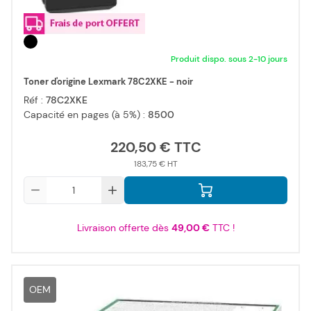
Produit dispo. sous 2-10 jours
Toner d'origine Lexmark 78C2XKE - noir
Réf :
78C2XKE
Capacité en pages (à 5%) :
8500
220,50 €
183,75 €
Qté
Livraison offerte dès
49,00 €
TTC !
OEM