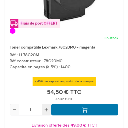
En stock
Toner compatible Lexmark 78C20M0 - magenta
Réf :
LL78C20M
Réf constructeur :
78C20M0
Capacité en pages (à 5%) :
1400
- 49% par rapport au produit de la marque
54,50 €
45,42 €
Qté
Livraison offerte dès
49,00 €
TTC !