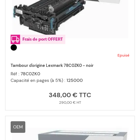
Epuisé
Tambour d'origine Lexmark 78C0ZK0 - noir
Réf :
78C0ZK0
Capacité en pages (à 5%) :
125000
348,00 €
290,00 €
OEM