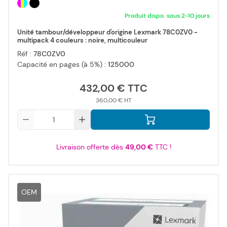
Produit dispo. sous 2-10 jours
Unité tambour/développeur d'origine Lexmark 78C0ZV0 -
multipack 4 couleurs : noire, multicouleur
Réf :
78C0ZV0
Capacité en pages (à 5%) :
125000
432,00 €
360,00 €
Qté
Livraison offerte dès
49,00 €
TTC !
OEM