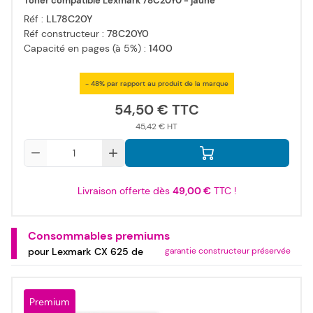
Toner compatible Lexmark 78C20Y0 - jaune
Réf :
LL78C20Y
Réf constructeur :
78C20Y0
Capacité en pages (à 5%) :
1400
- 48% par rapport au produit de la marque
54,50 €
45,42 €
Qté
Livraison offerte dès
49,00 €
TTC !
Consommables premiums
pour Lexmark CX 625 de
garantie constructeur préservée
Premium