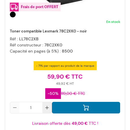
En stock
Toner compatible Lexmark 78C2XK0 - noir
Réf :
LL78C2XB
Réf constructeur :
78C2XK0
Capacité en pages (à 5%) :
8500
- 71% par rapport au produit de la marque
59,90 €
49,92 €
-50%
119,00 €
Qté
Livraison offerte dès
49,00 €
TTC !