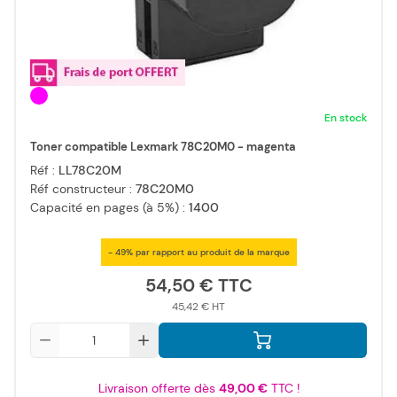
En stock
Toner compatible Lexmark 78C20M0 - magenta
Réf :
LL78C20M
Réf constructeur :
78C20M0
Capacité en pages (à 5%) :
1400
- 49% par rapport au produit de la marque
54,50 €
45,42 €
Qté
Livraison offerte dès
49,00 €
TTC !