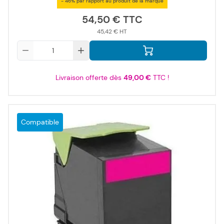
- 46% par rapport au produit de la marque
54,50 €
45,42 €
Qté
Livraison offerte dès
49,00 €
TTC !
Compatible