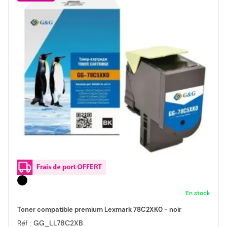
En stock
Toner compatible premium Lexmark 78C2XK0 - noir
Réf :
GG_LL78C2XB