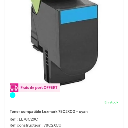
En stock
Toner compatible Lexmark 78C2XC0 - cyan
Réf :
LL78C2XC
Réf constructeur :
78C2XC0