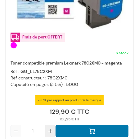
En stock
Toner compatible premium Lexmark 78C2XM0 - magenta
Réf :
GG_LL78C2XM
Réf constructeur :
78C2XM0
Capacité en pages (à 5%) :
5000
- 57% par rapport au produit de la marque
129,90 €
108,25 €
Qté