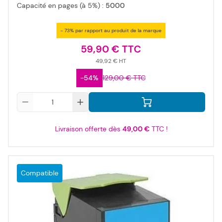
Capacité en pages (à 5%) :
5000
- 73% par rapport au produit de la marque
59,90 €
49,92 €
-54%
129,00 €
Qté
Livraison offerte dès
49,00 €
TTC !
Compatible