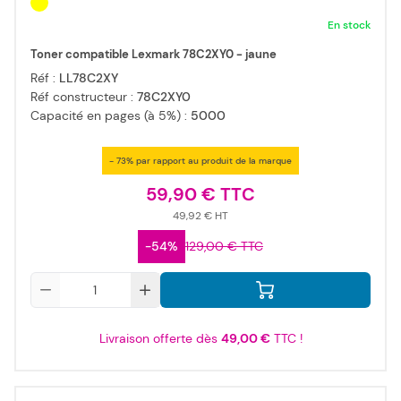
En stock
Toner compatible Lexmark 78C2XY0 - jaune
Réf :
LL78C2XY
Réf constructeur :
78C2XY0
Capacité en pages (à 5%) :
5000
- 73% par rapport au produit de la marque
59,90 €
49,92 €
-54%
129,00 €
Qté
Livraison offerte dès
49,00 €
TTC !