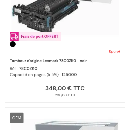
Epuisé
Tambour d'origine Lexmark 78C0ZK0 - noir
Réf :
78C0ZK0
Capacité en pages (à 5%) :
125000
348,00 €
290,00 €
OEM