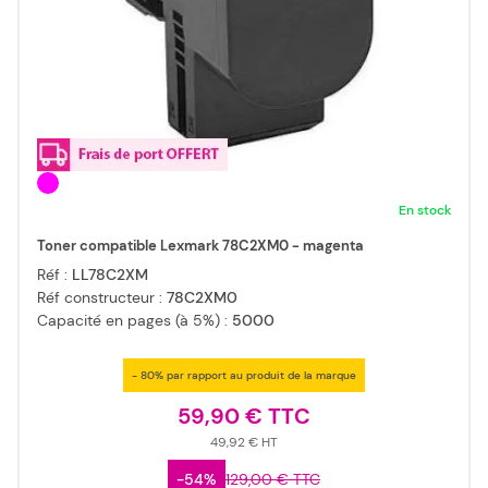
En stock
Toner compatible Lexmark 78C2XM0 - magenta
Réf :
LL78C2XM
Réf constructeur :
78C2XM0
Capacité en pages (à 5%) :
5000
- 80% par rapport au produit de la marque
59,90 €
49,92 €
-54%
129,00 €