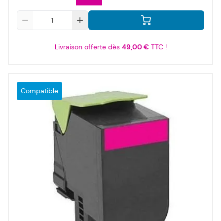
Qté
Livraison offerte dès
49,00 €
TTC !
Compatible