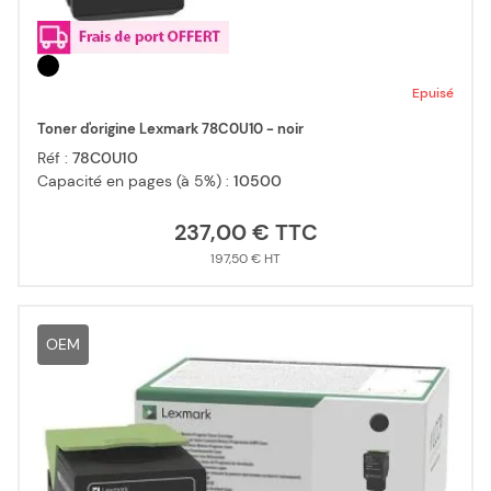
Epuisé
Toner d'origine Lexmark 78C0U10 - noir
Réf :
78C0U10
Capacité en pages (à 5%) :
10500
237,00 €
197,50 €
OEM