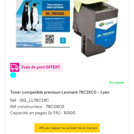
En stock
Toner compatible premium Lexmark 78C2XC0 - cyan
Réf :
GG_LL78C2XC
Réf constructeur :
78C2XC0
Capacité en pages (à 5%) :
5000
- 41% par rapport au produit de la marque