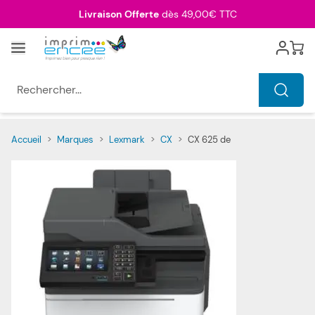
Allez au contenu
Livraison Offerte
dès 49,00€ TTC
Menu
Cart
Rechercher...
Accueil
>
Marques
>
Lexmark
>
CX
>
CX 625 de