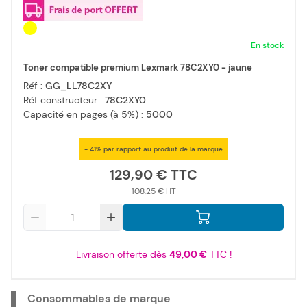
En stock
Toner compatible premium Lexmark 78C2XY0 - jaune
Réf :
GG_LL78C2XY
Réf constructeur :
78C2XY0
Capacité en pages (à 5%) :
5000
- 41% par rapport au produit de la marque
129,90 €
108,25 €
Qté
Livraison offerte dès
49,00 €
TTC !
Consommables de marque