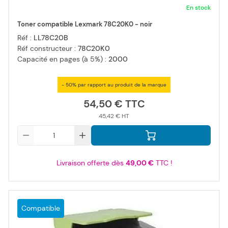
En stock
Toner compatible Lexmark 78C20K0 - noir
Réf :
LL78C20B
Réf constructeur :
78C20K0
Capacité en pages (à 5%) :
2000
- 50% par rapport au produit de la marque
54,50 €
45,42 €
Qté
Livraison offerte dès
49,00 €
TTC !
Compatible