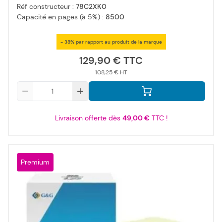
Réf constructeur :
78C2XK0
Capacité en pages (à 5%) :
8500
- 38% par rapport au produit de la marque
129,90 €
108,25 €
Qté
Livraison offerte dès
49,00 €
TTC !
Premium