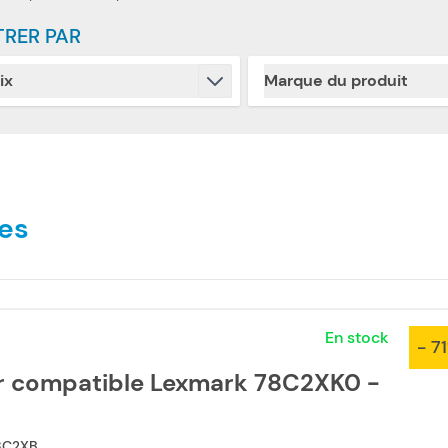
TRER PAR
ix
Marque du produit
Skip to product list
filter
filter
es
En stock
- 7
r compatible Lexmark 78C2XK0 -
8C2XB