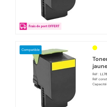
Compatible
Tone
jaun
Réf :
LL7
Réf const
Capacité