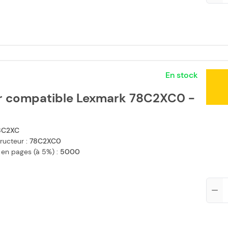
En stock
r compatible Lexmark 78C2XC0 -
8C2XC
ructeur :
78C2XC0
 en pages (à 5%) :
5000
Qté