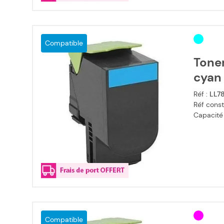
Compatible
Tone
cyan
Réf :
LL7
Réf const
Capacité
Compatible