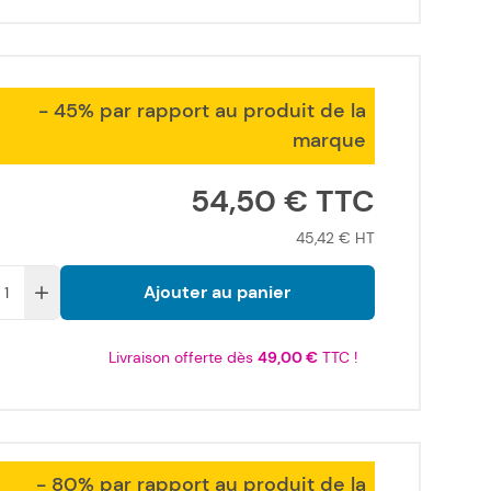
- 45% par rapport au produit de la
marque
54,50 €
45,42 €
Ajouter au panier
Livraison offerte dès
49,00 €
TTC !
- 80% par rapport au produit de la