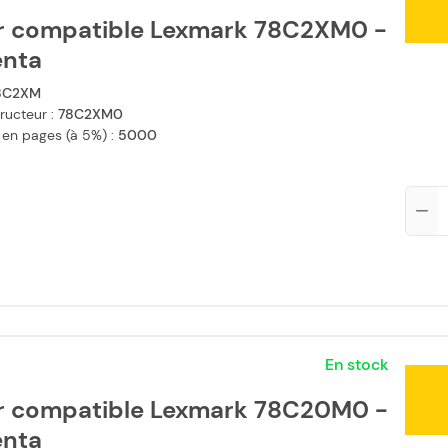
r compatible Lexmark 78C2XM0 -
nta
8C2XM
ructeur :
78C2XM0
 en pages (à 5%) :
5000
Qté
En stock
r compatible Lexmark 78C20M0 -
nta