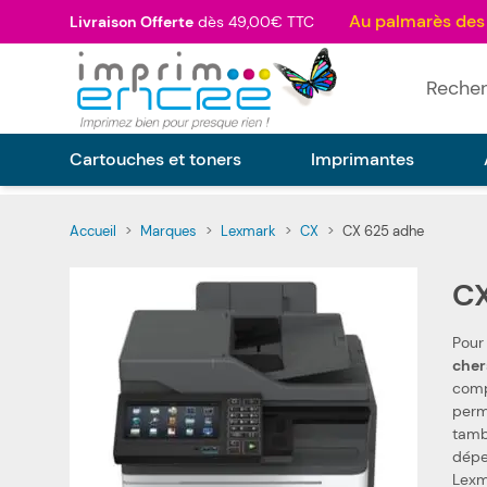
Allez au contenu
Livraison Offerte
dès 49,00€ TTC
Rechercher
Cartouches et toners
Imprimantes
Accueil
>
Marques
>
Lexmark
>
CX
>
CX 625 adhe
CX
Pour
cher
compati
perm
tamb
dépenses. Nou
Lexm