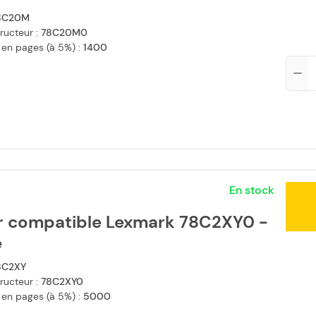
8C20M
ructeur :
78C20M0
 en pages (à 5%) :
1400
Qté
En stock
r compatible Lexmark 78C2XY0 -
e
8C2XY
ructeur :
78C2XY0
 en pages (à 5%) :
5000