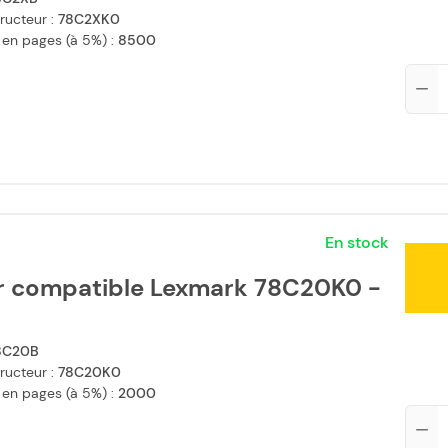
ructeur :
78C2XK0
 en pages (à 5%) :
8500
Qté
En stock
r compatible Lexmark 78C20K0 -
8C20B
ructeur :
78C20K0
 en pages (à 5%) :
2000
Qté