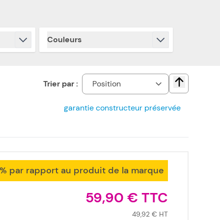
Couleurs
filter
Trier par :
Change direct
garantie constructeur préservée
1% par rapport au produit de la marque
59,90 €
49,92 €