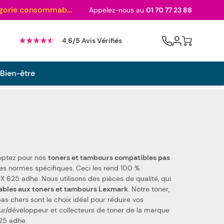
Au palmarès des meilleurs sites en 2024 et sacré n°1 en 2022 et 2023 ! ( Catégorie consommables)
Appelez-nous au
01 70 77 23 88
Cart
4,6/5 Avis Vérifiés
 Bien-être
 optez pour nos
toners et tambours compatibles pas
ces de qualité, qui
ables aux toners et tambours Lexmark
. Notre toner,
s chers sont le choix idéal pour réduire vos
25 adhe.