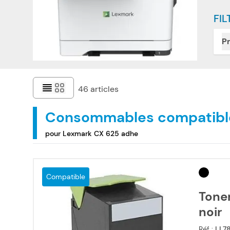
FIL
Pr
46
articles
Consommables compatibl
pour Lexmark CX 625 adhe
Compatible
Tone
noir
Réf :
LL7