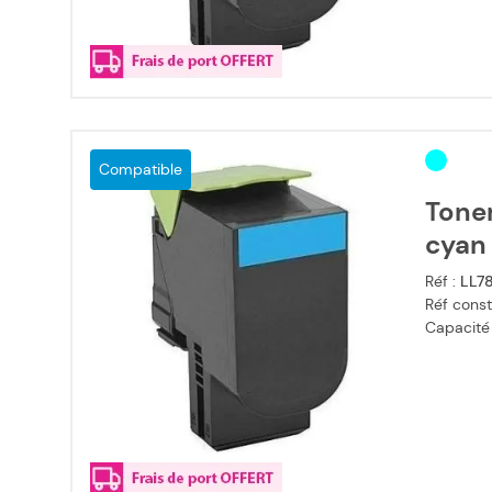
Compatible
Tone
cyan
Réf :
LL7
Réf const
Capacité