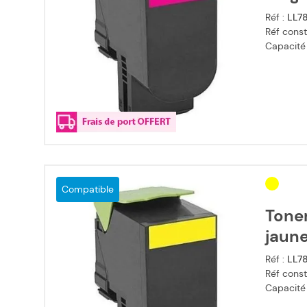
Réf :
LL7
Réf const
Capacité
Compatible
Tone
jaun
Réf :
LL7
Réf const
Capacité