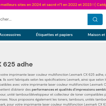
...
Accessoires
Étiquettes et papiers
Maison et
 625 adhe
 votre imprimante laser couleur multifonction Lexmark CX 625 adhe,
s
. Ils sont fabriqués selon les spécifications Lexmark, ainsi que selon les normes spécifiques. Ceci les rend 100 %
bles avec votre imprimante laser couleur multifonction Lexmark CX 625 adhe. Nous utilisons des piè
ettent d'obtenir des
performances et qualités d'impressions sembl
our, unité tambour/développeur et collecteur de toner compatibles pa
s proposons également les toners, tambours, unités tambour/développeur et collecteurs de toner de la marque
ark, pour votre imprimante laser couleur multifonction Lexmark CX 6