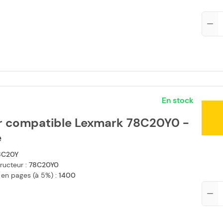
Qté
En stock
r compatible Lexmark 78C20Y0 -
e
8C20Y
ructeur :
78C20Y0
 en pages (à 5%) :
1400
Qté