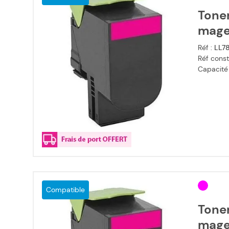
Tone
mage
Réf :
LL7
Réf const
Capacité
Compatible
Tone
mage