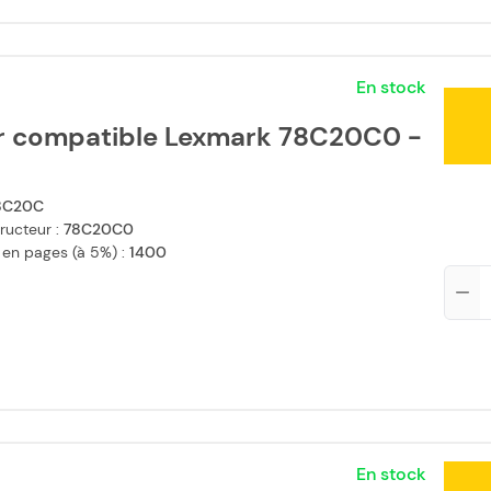
En stock
r compatible Lexmark 78C20C0 -
8C20C
ructeur :
78C20C0
 en pages (à 5%) :
1400
Qté
En stock