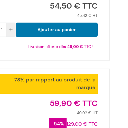
54,50 €
45,42 €
Ajouter au panier
Livraison offerte dès
49,00 €
TTC !
- 73% par rapport au produit de la
marque
59,90 €
49,92 €
-54%
129,00 €