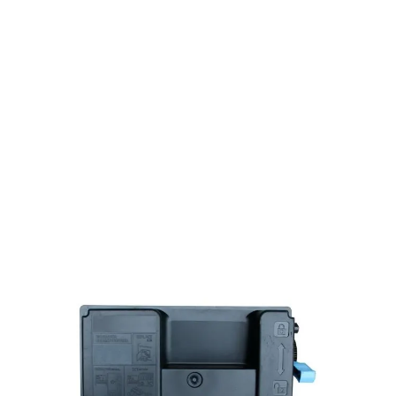
Toner compatible Kyocera 1T02T90NL0 /
TK-3160 - noir
Réf :
KLT3160
Réf constructeur :
1T02T90NL0
Modèle constructeur :
TK-3160
Capacité en pages (à 5%) :
12500
1T02T90NL0 / TK-3160Kyocera - noir - toner compatible