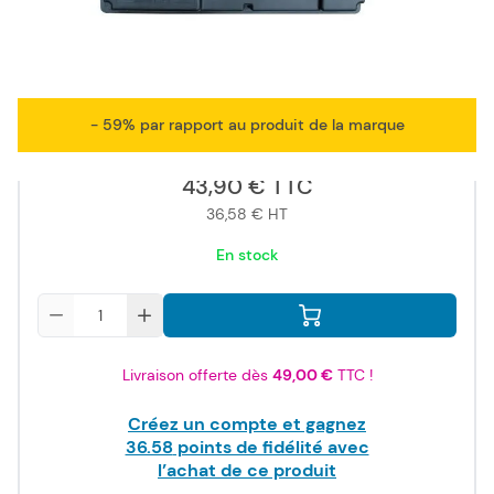
ISO/IEC
19752
- 59% par rapport au produit de la marque
43,90 €
TTC
36,58 €
HT
En stock
Quantité
Livraison offerte dès
49,00 €
TTC !
Créez un compte et gagnez
36.58
points de fidélité avec
l’achat de ce produit