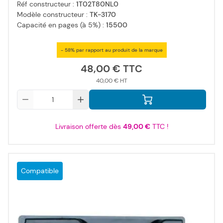
Réf constructeur :
1T02T80NL0
Modèle constructeur :
TK-3170
Capacité en pages (à 5%) :
15500
- 58% par rapport au produit de la marque
48,00 €
40,00 €
Qté
Livraison offerte dès
49,00 €
TTC !
Compatible