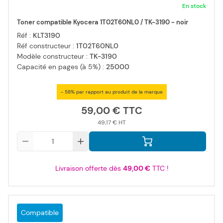
En stock
Toner compatible Kyocera 1T02T60NL0 / TK-3190 - noir
Réf :
KLT3190
Réf constructeur :
1T02T60NL0
Modèle constructeur :
TK-3190
Capacité en pages (à 5%) :
25000
- 58% par rapport au produit de la marque
59,00 €
49,17 €
Qté
Livraison offerte dès
49,00 €
TTC !
Compatible