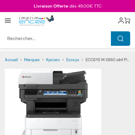
Allez au contenu
Livraison Offerte
dès 49,00€ TTC
Menu
Cart
Rechercher...
Accueil
>
Marques
>
Kyocera
>
Ecosys
>
ECOSYS M 3860 idnf Plus