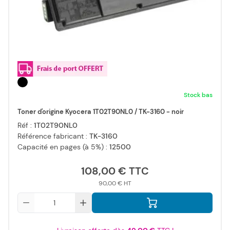
Stock bas
Toner d'origine Kyocera 1T02T90NL0 / TK-3160 - noir
Réf :
1T02T90NL0
Référence fabricant :
TK-3160
Capacité en pages (à 5%) :
12500
108,00 €
90,00 €
Qté