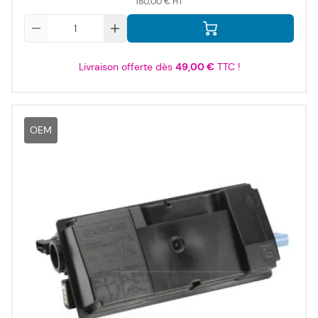
180,00 €
Qté
Livraison offerte dès
49,00 €
TTC !
OEM