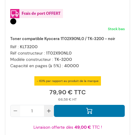
Stock bas
Toner compatible Kyocera 1T02X90NL0 / TK-3200 - noir
Réf :
KLT3200
Réf constructeur :
1T02X90NL0
Modèle constructeur :
TK-3200
Capacité en pages (à 5%) :
40000
- 63% par rapport au produit de la marque
79,90 €
66,58 €
Qté
Livraison offerte dès
49,00 €
TTC !