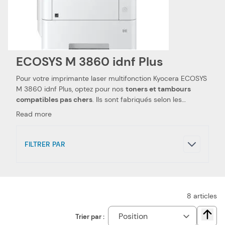
ECOSYS M 3860 idnf Plus
Pour votre imprimante laser multifonction Kyocera ECOSYS
M 3860 idnf Plus, optez pour nos
toners et tambours
compatibles pas chers
. Ils sont fabriqués selon les
spécifications Kyocera, ainsi que selon les normes
Read more
spécifiques. Ceci les rend 100 % compatibles avec votre
imprimante laser multifonction Kyocera ECOSYS M 3860
idnf Plus. Nous utilisons des pièces de qualité, qui
FILTRER PAR
permettent d'obtenir des
performances et qualités
d'impressions semblables aux toners et tambours
Kyocera
. Notre toner compatible pas cher est le choix
idéal pour réduire vos dépenses. Nous proposons
également les toners de la marque Kyocera, pour votre
8
articles
imprimante laser multifonction Kyocera ECOSYS M 3860
idnf Plus.
Trier par :
Chang