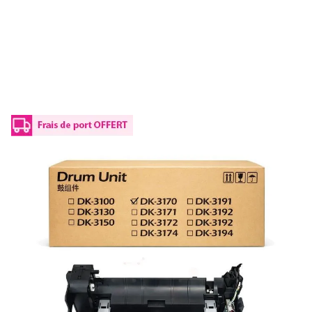
Photoconducteur d'origine Kyocera
302T993060 / DK-3170
Réf :
302T993060
Référence fabricant :
DK-3170
Capacité en pages (à 5%) :
300000
302T993060 / DK-3170Kyocera - photoconducteur de marque
ISO/IEC
19752