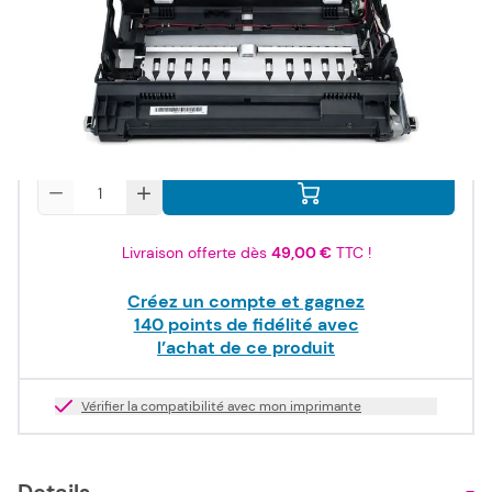
168,00 €
TTC
140,00 €
HT
Produit dispo. sous 2-10 jours
Quantité
Livraison offerte dès
49,00 €
TTC !
Créez un compte et gagnez
140
points de fidélité avec
l’achat de ce produit
Vérifier la compatibilité avec mon imprimante