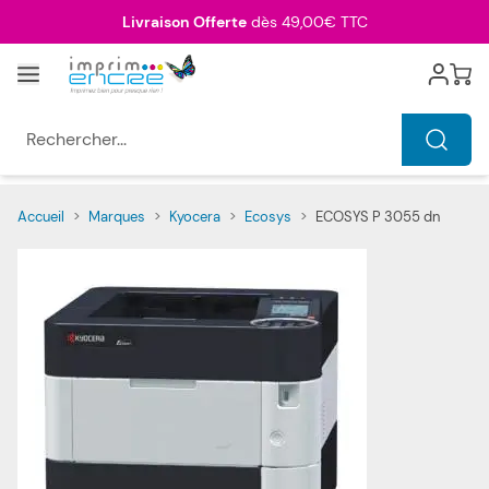
Allez au contenu
Livraison Offerte
dès 49,00€ TTC
Menu
Cart
Rechercher...
Accueil
>
Marques
>
Kyocera
>
Ecosys
>
ECOSYS P 3055 dn