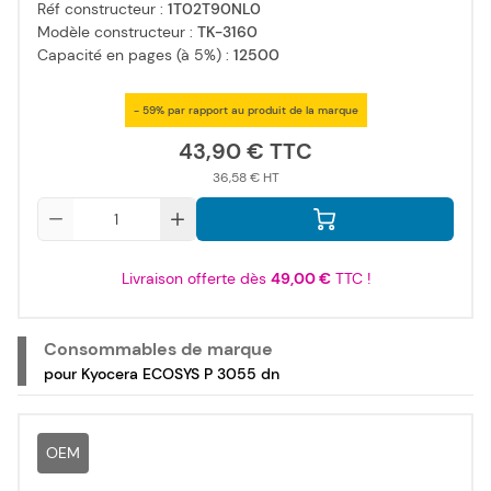
Réf constructeur :
1T02T90NL0
Modèle constructeur :
TK-3160
Capacité en pages (à 5%) :
12500
- 59% par rapport au produit de la marque
43,90 €
36,58 €
Qté
Livraison offerte dès
49,00 €
TTC !
Consommables de marque
pour Kyocera ECOSYS P 3055 dn
OEM