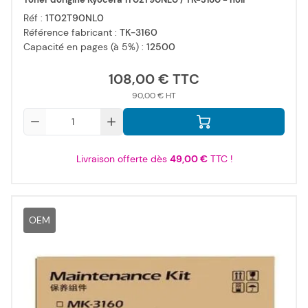
Réf :
1T02T90NL0
Référence fabricant :
TK-3160
Capacité en pages (à 5%) :
12500
108,00 €
90,00 €
Qté
Livraison offerte dès
49,00 €
TTC !
OEM