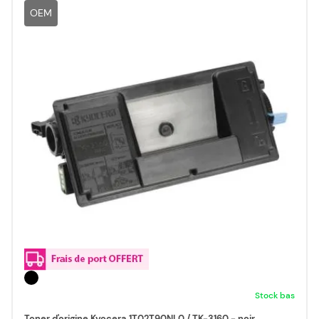
OEM
Stock bas
Toner d'origine Kyocera 1T02T90NL0 / TK-3160 - noir