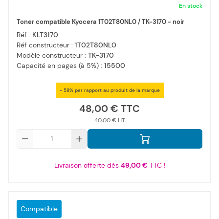
En stock
Toner compatible Kyocera 1T02T80NL0 / TK-3170 - noir
Réf :
KLT3170
Réf constructeur :
1T02T80NL0
Modèle constructeur :
TK-3170
Capacité en pages (à 5%) :
15500
- 58% par rapport au produit de la marque
48,00 €
40,00 €
Qté
Livraison offerte dès
49,00 €
TTC !
Compatible