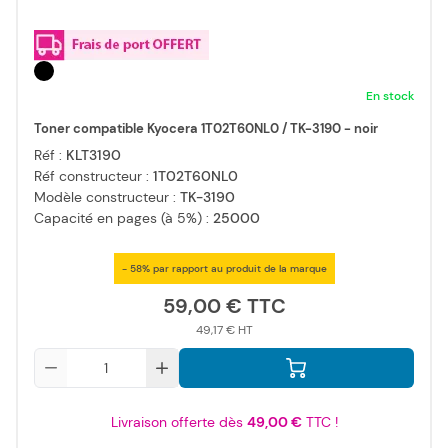
En stock
Toner compatible Kyocera 1T02T60NL0 / TK-3190 - noir
Réf :
KLT3190
Réf constructeur :
1T02T60NL0
Modèle constructeur :
TK-3190
Capacité en pages (à 5%) :
25000
- 58% par rapport au produit de la marque
59,00 €
49,17 €
Qté
Livraison offerte dès
49,00 €
TTC !