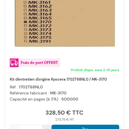
Produit dispo. sous 2-10 jours
Kit d'entretien d'origine Kyocera 1702T68NL0 / MK-3170
Réf :
1702T68NL0
Référence fabricant :
MK-3170
Capacité en pages (à 5%) :
500000
328,50 €
273,75 €
Qté