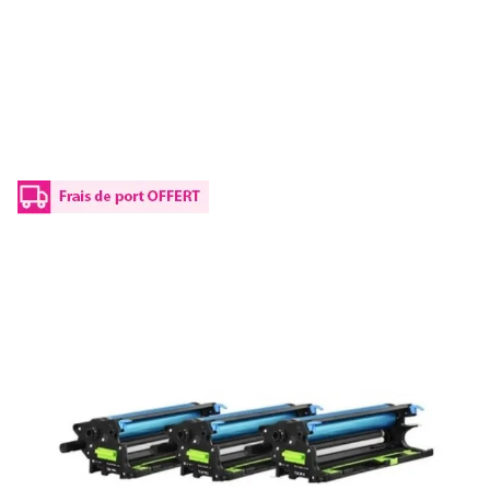
Photoconducteur d'origine Lexmark
72K0Q00 - cyan, magenta, jaune
Réf :
72K0Q00
Capacité en pages (à 5%) :
175000
72K0Q00 Lexmark - cyan, magenta, jaune - photoconducteur
de marque