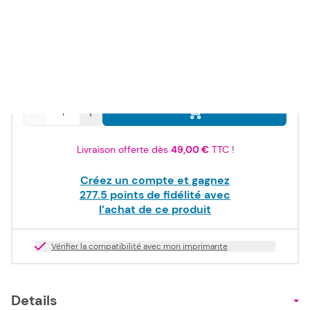
333,00 €
TTC
277,50 €
HT
Produit dispo. sous 2-10 jours
Quantité
Livraison offerte dès
49,00 €
TTC !
Créez un compte et gagnez
277.5
points de fidélité avec
l’achat de ce produit
Vérifier la compatibilité avec mon imprimante
Details