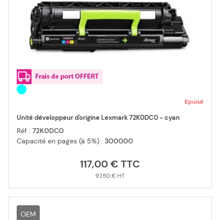
Epuisé
Unité développeur d'origine Lexmark 72K0DC0 - cyan
Réf :
72K0DC0
Capacité en pages (à 5%) :
300000
117,00 €
97,50 €
OEM