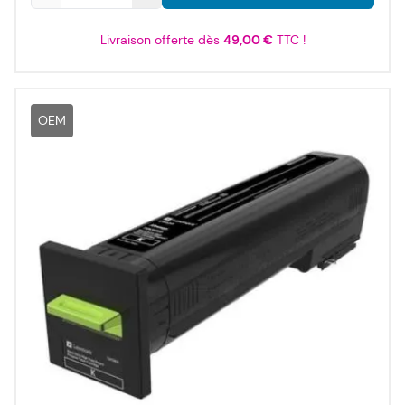
Livraison offerte dès
49,00 €
TTC !
OEM