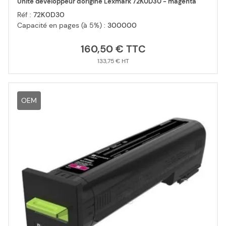
Unité développeur d'origine Lexmark 72K0D30 - magenta
Réf :
72K0D30
Capacité en pages (à 5%) :
300000
160,50 €
133,75 €
OEM