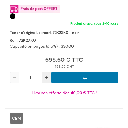
Produit dispo. sous 2-10 jours
Toner d'origine Lexmark 72K2XK0 - noir
Réf :
72K2XK0
Capacité en pages (à 5%) :
33000
595,50 €
496,25 €
Qté
Livraison offerte dès
49,00 €
TTC !
OEM