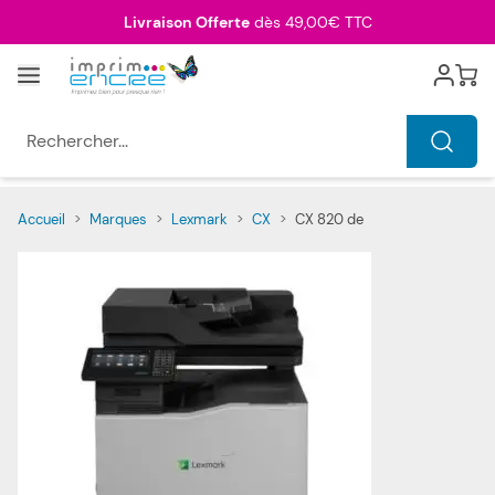
Allez au contenu
Livraison Offerte
dès 49,00€ TTC
Menu
Cart
Rechercher...
Accueil
>
Marques
>
Lexmark
>
CX
>
CX 820 de