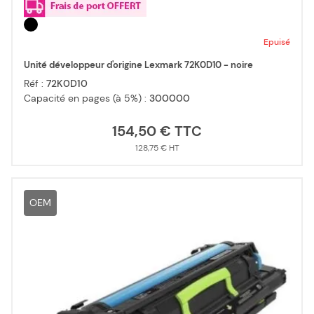
Epuisé
Unité développeur d'origine Lexmark 72K0D10 - noire
Réf :
72K0D10
Capacité en pages (à 5%) :
300000
154,50 €
128,75 €
OEM