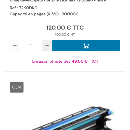
Unité développeur d'origine Lexmark 72K0DK0 - noire
Réf :
72K0DK0
Capacité en pages (à 5%) :
300000
120,00 €
100,00 €
Qté
Livraison offerte dès
49,00 €
TTC !
OEM