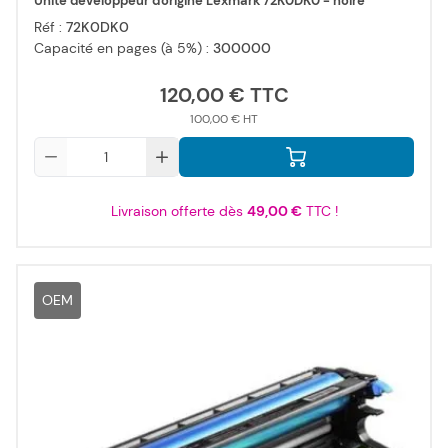
Unité développeur d'origine Lexmark 72K0DK0 - noire
Réf :
72K0DK0
Capacité en pages (à 5%) :
300000
120,00 €
100,00 €
Qté
Livraison offerte dès
49,00 €
TTC !
OEM