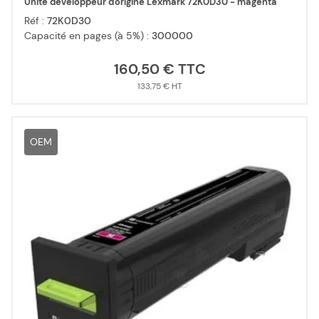
Unité développeur d'origine Lexmark 72K0D30 - magenta
Réf :
72K0D30
Capacité en pages (à 5%) :
300000
160,50 €
133,75 €
OEM