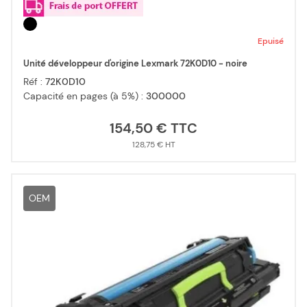
Epuisé
Unité développeur d'origine Lexmark 72K0D10 - noire
Réf :
72K0D10
Capacité en pages (à 5%) :
300000
154,50 €
128,75 €
OEM