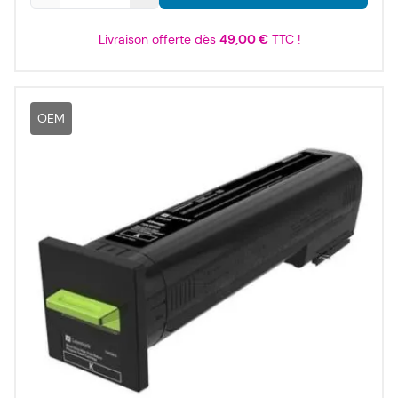
Livraison offerte dès
49,00 €
TTC !
OEM