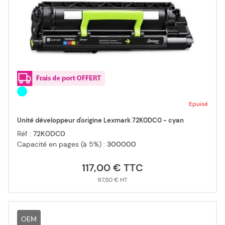
Epuisé
Unité développeur d'origine Lexmark 72K0DC0 - cyan
Réf :
72K0DC0
Capacité en pages (à 5%) :
300000
117,00 €
97,50 €
OEM