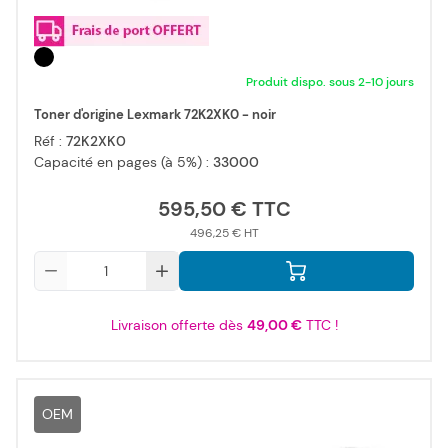
Produit dispo. sous 2-10 jours
Toner d'origine Lexmark 72K2XK0 - noir
Réf :
72K2XK0
Capacité en pages (à 5%) :
33000
595,50 €
496,25 €
Qté
Livraison offerte dès
49,00 €
TTC !
OEM