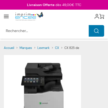
Allez au contenu
Livraison Offerte
dès 49,00€ TTC
Menu
Cart
Rechercher...
Accueil
>
Marques
>
Lexmark
>
CX
>
CX 825 de