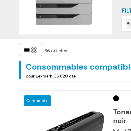
FIL
Pr
36
articles
Consommables compatibl
pour Lexmark CS 820 dte
Compatible
Tone
noir
Réf :
LL7