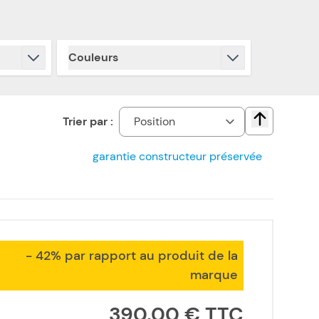
Couleurs
filter
Trier par :
Change direct
garantie constructeur préservée
- 42% par rapport au produit de la
marque
390,00 €