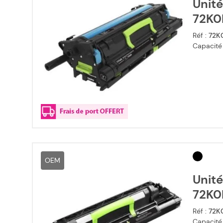
Unité
72K0
Réf :
72K
Capacité
OEM
Unité
72K0
Réf :
72K
Capacité