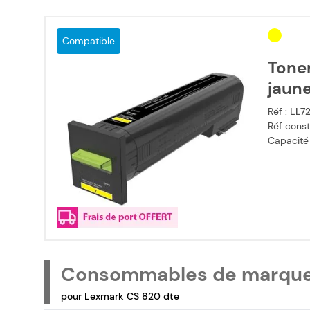
Compatible
Tone
jaun
Réf :
LL7
Réf const
Capacité
Consommables de marqu
pour Lexmark CS 820 dte