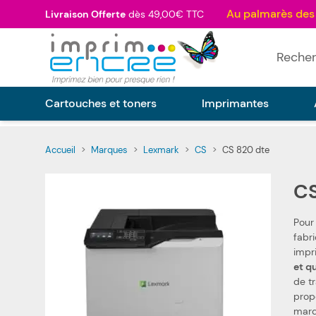
Allez au contenu
Livraison Offerte
dès 49,00€ TTC
Rechercher
Cartouches et toners
Imprimantes
Accueil
>
Marques
>
Lexmark
>
CS
>
CS 820 dte
CS
Pour
fabriqués selon les spécifications Lexmark, ainsi que selon l
et q
de t
proposons également les
marq