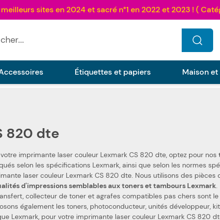
...
Accessoires
Étiquettes et papiers
Maison et
 820 dte
 votre imprimante laser couleur Lexmark CS 820 dte, optez pour nos
es normes spécifiques. Ceci les rend 100 % compatibles avec votre
imprimante laser couleur Lexmark CS 820 dte.
ualités d'impressions semblables aux toners et tambours Lexmark
.
ransfert, collecteur de toner et agrafes compatibles pas chers sont l
 toners, photoconducteur, unités développeur, kits de transfert, collecteurs de toner et agrafes de la
ue Lexmark, pour votre imprimante laser couleur Lexmark CS 820 dt