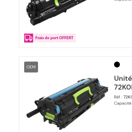
OEM
Unité
72K0F
Réf :
72K
Capacité