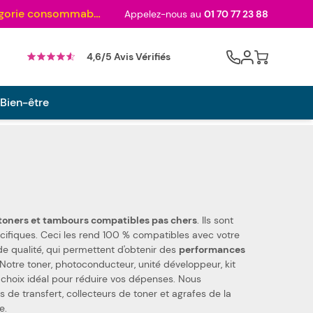
Au palmarès des meilleurs sites en 2024 et sacré n°1 en 2022 et 2023 ! ( Catégorie consommables)
Appelez-nous au
01 70 77 23 88
Cart
4,6/5 Avis Vérifiés
 Bien-être
toners et tambours compatibles pas chers
. Ils sont
 Nous utilisons des pièces de qualité, qui permettent d'obtenir des
performances
 Notre toner, photoconducteur, unité développeur, kit
e choix idéal pour réduire vos dépenses. Nous
e.