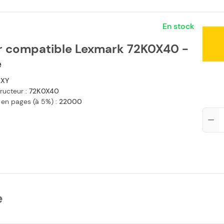
En stock
r compatible Lexmark 72K0X40 -
e
2XY
ructeur :
72K0X40
 en pages (à 5%) :
22000
Qté
e