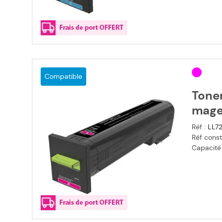
Compatible
Tone
mage
Réf :
LL7
Réf const
Capacité