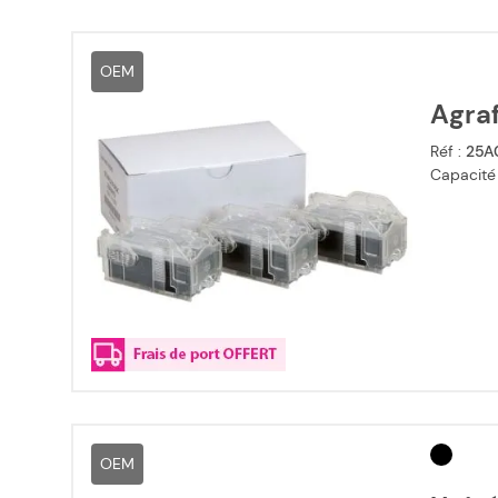
OEM
Agra
Réf :
25A
Capacité
OEM