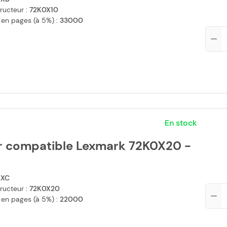
ructeur :
72K0X10
 en pages (à 5%) :
33000
Qté
En stock
r compatible Lexmark 72K0X20 -
2XC
ructeur :
72K0X20
Qté
 en pages (à 5%) :
22000