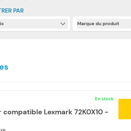
TRER PAR
ix
Marque du produit
Skip to product list
filter
filter
es
En stock
r compatible Lexmark 72K0X10 -
2XB