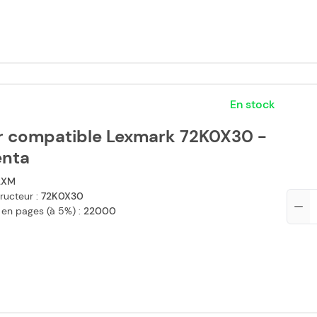
En stock
r compatible Lexmark 72K0X30 -
nta
2XM
ructeur :
72K0X30
Qté
 en pages (à 5%) :
22000