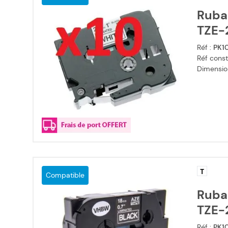
Ruba
TZE-2
Réf :
PK1
Réf const
Dimensio
T
Compatible
Ruba
TZE-2
Réf :
PK1