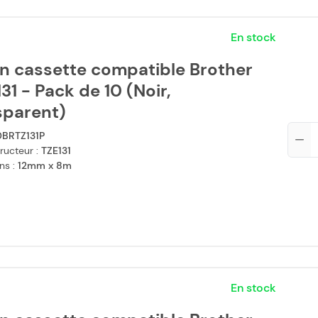
En stock
n cassette compatible Brother
31 - Pack de 10 (Noir,
sparent)
Qté
0BRTZ131P
ructeur :
TZE131
ns :
12mm x 8m
En stock