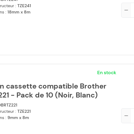
ructeur :
TZE241
Qté
ns :
18mm x 8m
En stock
n cassette compatible Brother
21 - Pack de 10 (Noir, Blanc)
0BRTZ221
ructeur :
TZE221
Qté
ns :
9mm x 8m