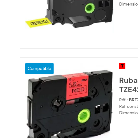
Dimensio
T
Compatible
Ruba
TZE42
Réf :
BRT
Réf const
Dimensio