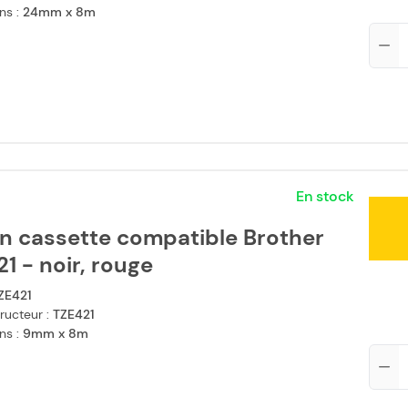
ns :
24mm x 8m
Qté
En stock
n cassette compatible Brother
1 - noir, rouge
ZE421
ructeur :
TZE421
ns :
9mm x 8m
Qté