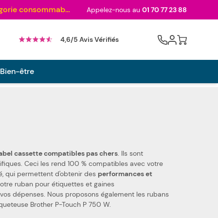
Au palmarès des meilleurs sites en 2024 et sacré n°1 en 2022 et 2023 ! ( Catégorie consommables)
Appelez-nous au
01 70 77 23 88
Cart
4,6/5 Avis Vérifiés
 Bien-être
rubans label cassette compatibles pas chers
. Ils sont
s pièces de qualité, qui permettent d'obtenir des
performances et
Notre ruban pour étiquettes et gaines
os dépenses. Nous proposons également les rubans
tiqueteuse Brother P-Touch P 750 W.