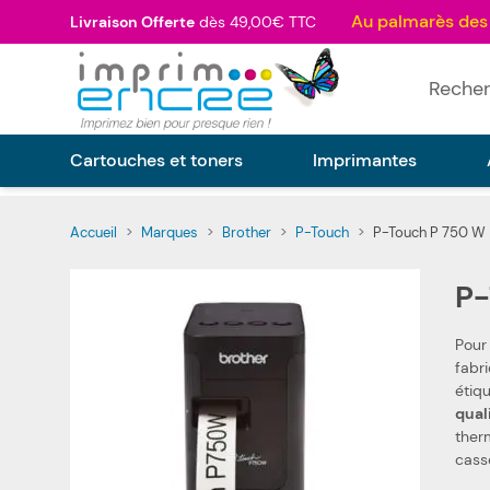
Allez au contenu
Livraison Offerte
dès 49,00€ TTC
Rechercher
Cartouches et toners
Imprimantes
Accueil
>
Marques
>
Brother
>
P-Touch
>
P-Touch P 750 W
P-
Pour
fabriqués selon les spécifications Brother, ainsi que selon l
qual
ther
cass