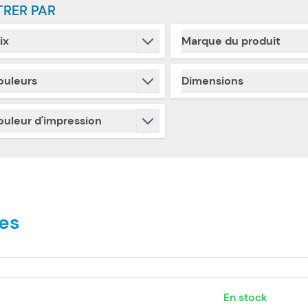
TRER PAR
ix
Marque du produit
Skip to product list
filter
filter
ouleurs
Dimensions
filter
filter
ouleur d'impression
filter
es
En stock