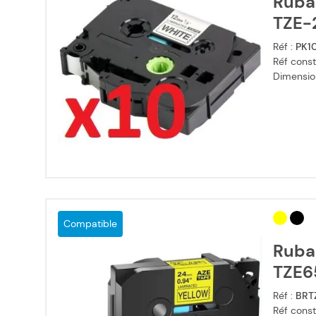
Ruba
TZE-2
Réf :
PK1
Réf const
Dimensio
Compatible
Ruba
TZE65
Réf :
BRT
Réf const