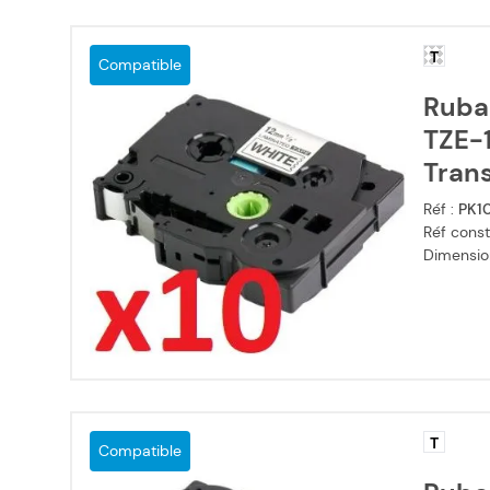
T
Compatible
Ruba
TZE-1
Tran
Réf :
PK1
Réf const
Dimensio
T
Compatible