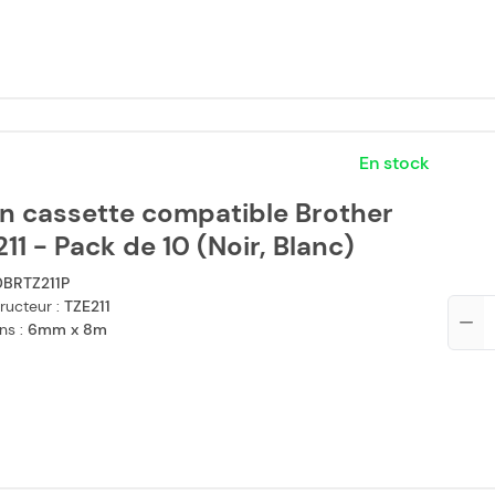
En stock
n cassette compatible Brother
11 - Pack de 10 (Noir, Blanc)
0BRTZ211P
ructeur :
TZE211
Qté
ns :
6mm x 8m