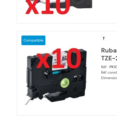
T
Compatible
Ruba
TZE-2
Réf :
PK1
Réf const
Dimensio