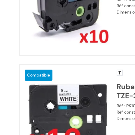
Réf const
Dimensio
T
Compatible
Ruba
TZE-2
Réf :
PK1
Réf const
Dimensio