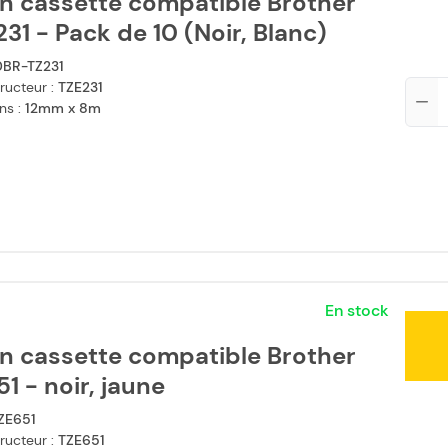
n cassette compatible Brother
31 - Pack de 10 (Noir, Blanc)
0BR-TZ231
ructeur :
TZE231
Qté
ns :
12mm x 8m
En stock
n cassette compatible Brother
1 - noir, jaune
ZE651
ructeur :
TZE651