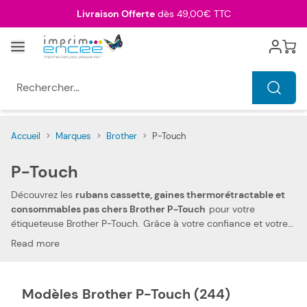
Allez au contenu
Livraison Offerte
dès 49,00€ TTC
Menu
Cart
Rechercher...
Accueil
>
Marques
>
Brother
>
P-Touch
P-Touch
Découvrez les
rubans cassette, gaines thermorétractable et
consommables pas chers Brother P-Touch
pour votre
étiqueteuse Brother P-Touch. Grâce à votre confiance et votre
fidélité, nous pouvons aujourd'hui vous offrir
les prix les plus
Read more
compétitifs du marché
. Vous pouvez, ainsi, réduire les
dépenses de votre foyer. Notre ruban pour étiquettes, gaines
thermorétractable et consommable compatibles pas chers
Modèles Brother P-Touch (244)
Brother P-Touch vous permettent d'imprimer tous types de