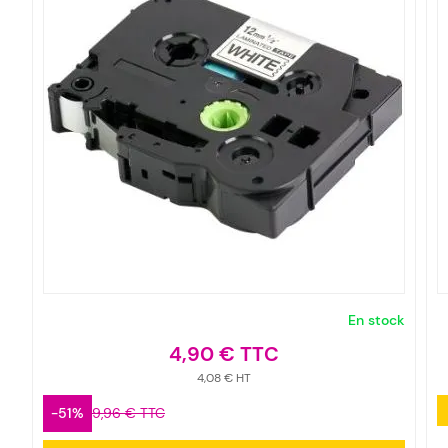
En stock
4,90 €
4,08 €
-51%
9,96 €