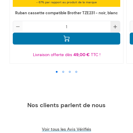
- 67% par rapport au produit de la marque
Ruban cassette compatible Brother TZE231 - noir, blanc
Qté
Q
Livraison offerte dès
49,00 €
TTC !
Nos clients parlent de nous
Voir tous les Avis Vérifiés