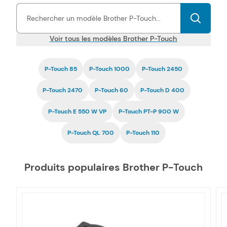
documents, à des prix très économiques.
La compatibilité de
nos toners et cartouches d'encre P-Touch pas chers est
garantie
par une certification ISO, tout comme la fiabilité.
Voir tous les modèles Brother P-Touch
P-Touch 85
P-Touch 1000
P-Touch 2450
P-Touch 2470
P-Touch 60
P-Touch D 400
P-Touch E 550 W VP
P-Touch PT-P 900 W
P-Touch QL 700
P-Touch 110
Produits populaires Brother P-Touch