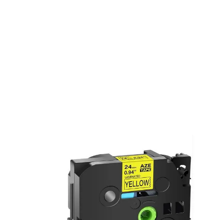
Ruban cassette compatible Brother
TZE651 - noir, jaune
Réf :
BRTZE651
Couleur :
multicolore
Réf constructeur :
TZE651
Dimensions :
24mm x 8m
TZE-651 Brother - noir, jaune - ruban pour étiquettes