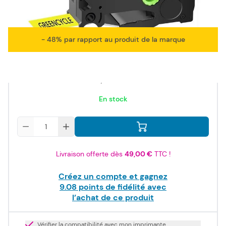
compatible
- 48% par rapport au produit de la marque
10,90 €
TTC
9,08 €
HT
En stock
Quantité
Livraison offerte dès
49,00 €
TTC !
Créez un compte et gagnez
9.08
points de fidélité avec
l’achat de ce produit
Vérifier la compatibilité avec mon imprimante