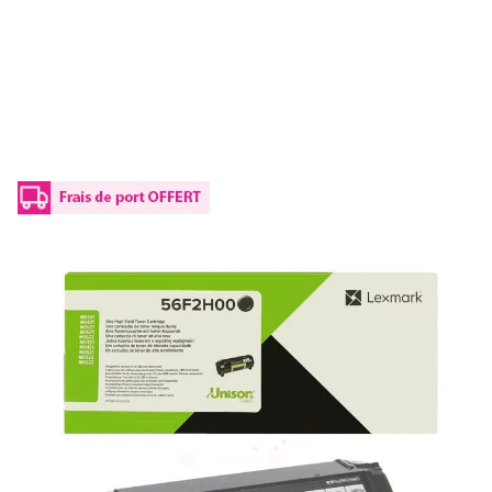
Toner d'origine Lexmark 56F2H00 - noir
Réf :
56F2H00
Capacité en pages (à 5%) :
15000
56F2H00 Lexmark - noir - toner de marque
475,50 €
TTC