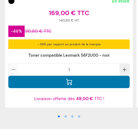
En stock
169,00 €
140,83 €
-46%
310,80 €
- 68% par rapport au produit de la marque
Toner compatible Lexmark 56F2U00 - noir
Qté
Livraison offerte dès
49,00 €
TTC !