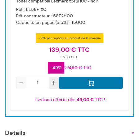
Toner compatible Lexmark 56F2H00 - noir
Réf :
LL56F1XC
Réf constructeur :
56F2H00
Capacité en pages (à 5%) :
15000
- 71% par rapport au produit de la marque
139,00 €
115,83 €
-49%
274,80 €
Qté
Livraison offerte dès
49,00 €
TTC !
Details