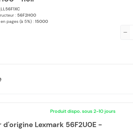
LL56F1XC
ructeur :
56F2H00
 en pages (à 5%) :
15000
Qté
e
Produit dispo. sous 2-10 jours
r d'origine Lexmark 56F2U0E -