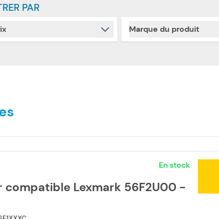
TRER PAR
ix
Marque du produit
Skip to product list
filter
filter
es
En stock
r compatible Lexmark 56F2U00 -
6F1XXXC