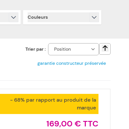
Couleurs
filter
Trier par :
Change direct
garantie constructeur préservée
- 68% par rapport au produit de la
marque
169,00 €