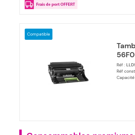
Compatible
Tamb
56F
Réf :
LLD
Réf const
Capacité