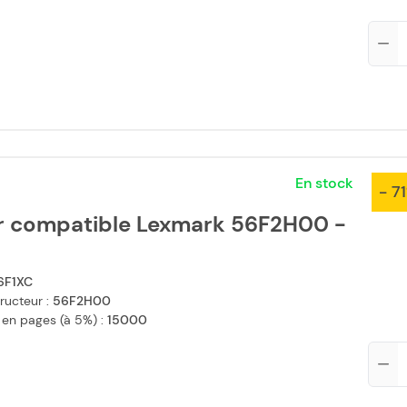
Qté
En stock
- 7
r compatible Lexmark 56F2H00 -
6F1XC
ructeur :
56F2H00
 en pages (à 5%) :
15000
Qté