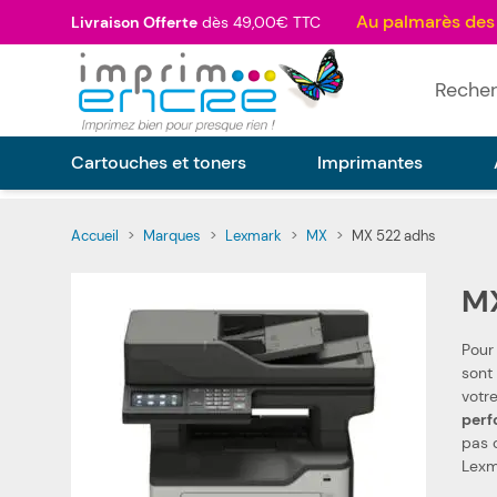
Allez au contenu
Livraison Offerte
dès 49,00€ TTC
Rechercher
Cartouches et toners
Imprimantes
Accueil
>
Marques
>
Lexmark
>
MX
>
MX 522 adhs
MX
Pour
sont fabriqués selon les spécifications 
perf
pas ch
Lexm