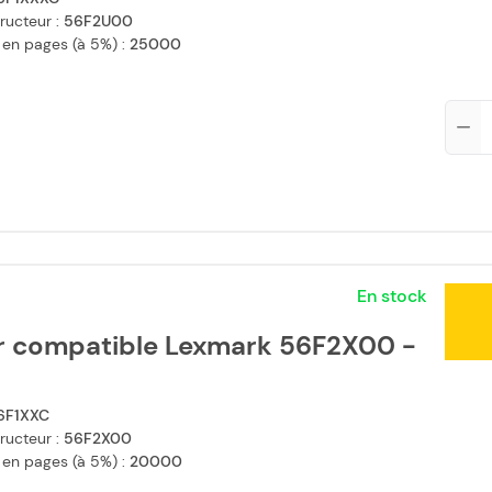
ructeur :
56F2U00
 en pages (à 5%) :
25000
Qté
En stock
r compatible Lexmark 56F2X00 -
6F1XXC
ructeur :
56F2X00
 en pages (à 5%) :
20000