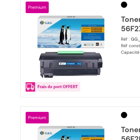
Premium
Tone
56F2
Réf :
GG_
Réf const
Capacité
Premium
Tone
56F2