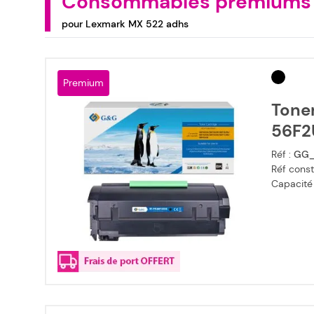
Consommables premiums
pour Lexmark MX 522 adhs
Premium
Tone
56F2
Réf :
GG_
Réf const
Capacité