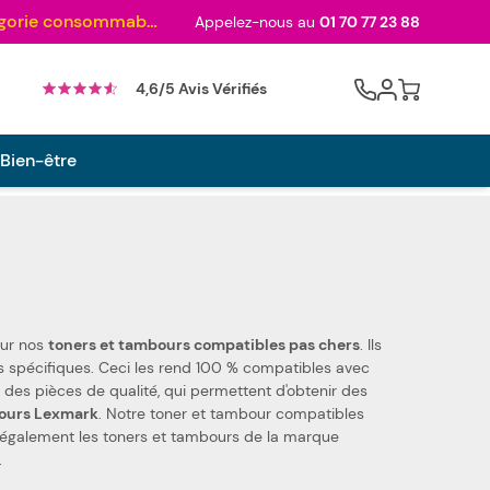
Au palmarès des meilleurs sites en 2024 et sacré n°1 en 2022 et 2023 ! ( Catégorie consommables)
Appelez-nous au
01 70 77 23 88
Cart
4,6/5 Avis Vérifiés
 Bien-être
our nos
toners et tambours compatibles pas chers
. Ils
ltifonction Lexmark MX 522 adhs. Nous utilisons des pièces de qualité, qui permettent d'obtenir des
bours Lexmark
. Notre toner et tambour compatibles
ambours de la marque
.