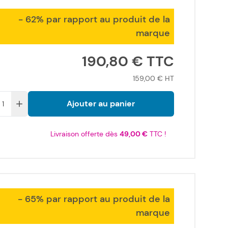
- 62% par rapport au produit de la
marque
190,80 €
159,00 €
Ajouter au panier
Livraison offerte dès
49,00 €
TTC !
- 65% par rapport au produit de la
marque