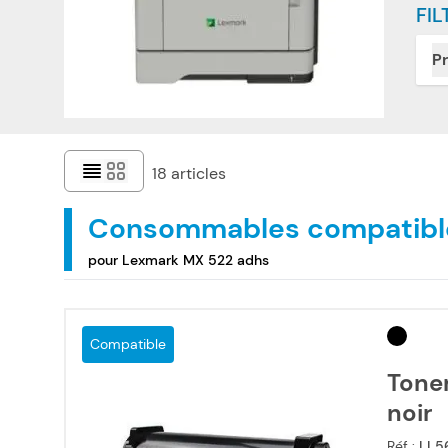
FIL
Pr
18
articles
Consommables compatibl
pour Lexmark MX 522 adhs
Compatible
Tone
noir
Réf :
LL5