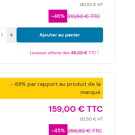
140,83 €
-46%
310,80 €
Ajouter au panier
Livraison offerte dès
49,00 €
TTC !
- 69% par rapport au produit de la
marque
159,00 €
132,50 €
-45%
286,80 €