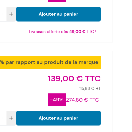
Ajouter au panier
Livraison offerte dès
49,00 €
TTC !
1% par rapport au produit de la marque
139,00 €
115,83 €
-49%
274,80 €
Ajouter au panier