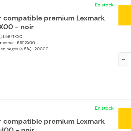
En stock
r compatible premium Lexmark
X00 - noir
LL56F1XXC
ructeur :
56F2X00
 en pages (à 5%) :
20000
Qté
En stock
r compatible premium Lexmark
H00 - noir