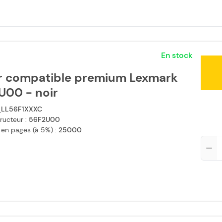
En stock
r compatible premium Lexmark
U00 - noir
LL56F1XXXC
ructeur :
56F2U00
 en pages (à 5%) :
25000
Qté