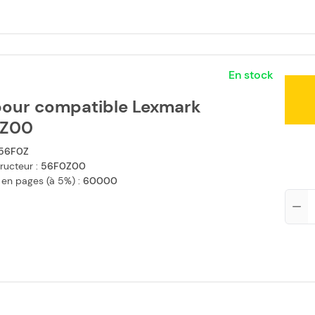
En stock
our compatible Lexmark
0Z00
56F0Z
ructeur :
56F0Z00
 en pages (à 5%) :
60000
Qté