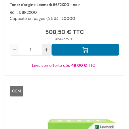
Toner d'origine Lexmark 56F2X00 - noir
Réf :
56F2X00
Capacité en pages (à 5%) :
20000
508,50 €
423,75 €
Qté
Livraison offerte dès
49,00 €
TTC !
OEM