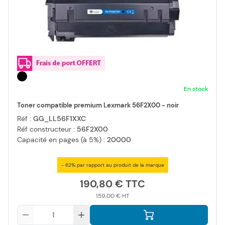
En stock
Toner compatible premium Lexmark 56F2X00 - noir
Réf :
GG_LL56F1XXC
Réf constructeur :
56F2X00
Capacité en pages (à 5%) :
20000
- 62% par rapport au produit de la marque
190,80 €
159,00 €
Qté