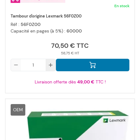
En stock
Tambour d'origine Lexmark 56F0Z00
Réf :
56F0Z00
Capacité en pages (à 5%) :
60000
70,50 €
58,75 €
Qté
Livraison offerte dès
49,00 €
TTC !
OEM