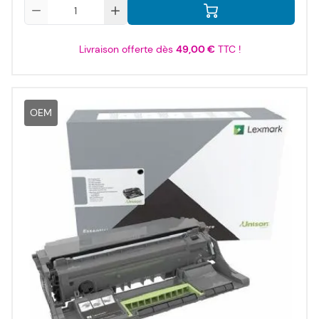
Qté
Livraison offerte dès
49,00 €
TTC !
OEM