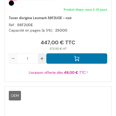
Produit dispo. sous 2-10 jours
Toner d'origine Lexmark 56F2U0E - noir
Réf :
56F2U0E
Capacité en pages (à 5%) :
25000
447,00 €
372,50 €
Qté
Livraison offerte dès
49,00 €
TTC !
OEM