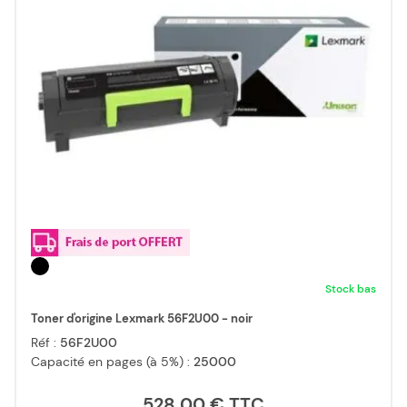
Stock bas
Toner d'origine Lexmark 56F2U00 - noir
Réf :
56F2U00
Capacité en pages (à 5%) :
25000
528,00 €