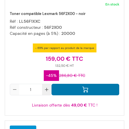
En stock
Toner compatible Lexmark 56F2X00 - noir
Réf :
LL56F1XXC
Réf constructeur :
56F2X00
Capacité en pages (à 5%) :
20000
- 69% par rapport au produit de la marque
159,00 €
132,50 €
-45%
286,80 €
Qté
Livraison offerte dès
49,00 €
TTC !