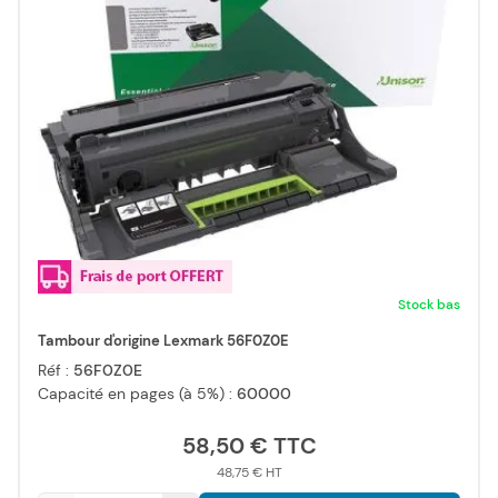
Stock bas
Tambour d'origine Lexmark 56F0Z0E
Réf :
56F0Z0E
Capacité en pages (à 5%) :
60000
58,50 €
48,75 €