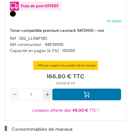
En stock
Toner compatible premium Lexmark 56F2H00 - noir
Réf :
GG_LL56F1XC
Réf constructeur :
56F2H00
Capacité en pages (à 5%) :
15000
- 65% par rapport au produit de la marque
166,80 €
139,00 €
Qté
Livraison offerte dès
49,00 €
TTC !
Consommables de marque