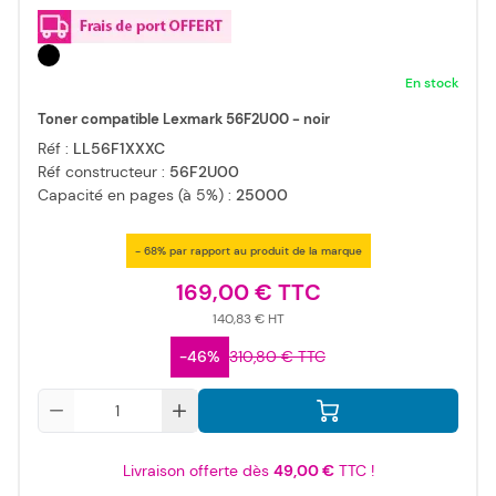
En stock
Toner compatible Lexmark 56F2U00 - noir
Réf :
LL56F1XXXC
Réf constructeur :
56F2U00
Capacité en pages (à 5%) :
25000
- 68% par rapport au produit de la marque
169,00 €
140,83 €
-46%
310,80 €
Qté
Livraison offerte dès
49,00 €
TTC !