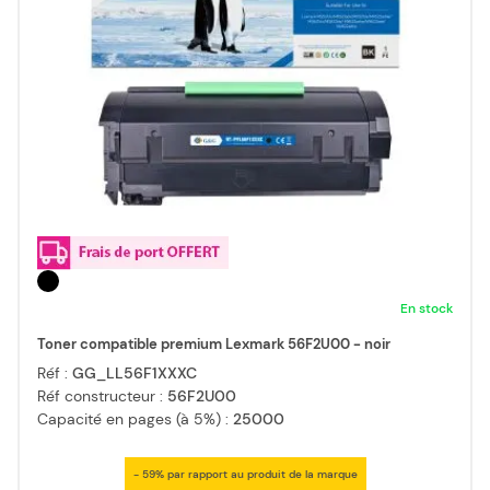
En stock
Toner compatible premium Lexmark 56F2U00 - noir
Réf :
GG_LL56F1XXXC
Réf constructeur :
56F2U00
Capacité en pages (à 5%) :
25000
- 59% par rapport au produit de la marque