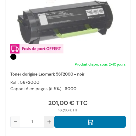
Produit dispo. sous 2-10 jours
Toner d'origine Lexmark 56F2000 - noir
Réf :
56F2000
Capacité en pages (à 5%) :
6000
201,00 €
167,50 €
Qté