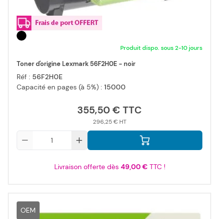
Produit dispo. sous 2-10 jours
Toner d'origine Lexmark 56F2H0E - noir
Réf :
56F2H0E
Capacité en pages (à 5%) :
15000
355,50 €
296,25 €
Qté
Livraison offerte dès
49,00 €
TTC !
OEM