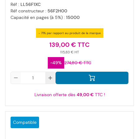
Réf :
LL56F1XC
Réf constructeur :
56F2H00
Capacité en pages (à 5%) :
15000
- 71% par rapport au produit de la marque
139,00 €
115,83 €
-49%
274,80 €
Qté
Livraison offerte dès
49,00 €
TTC !
Compatible