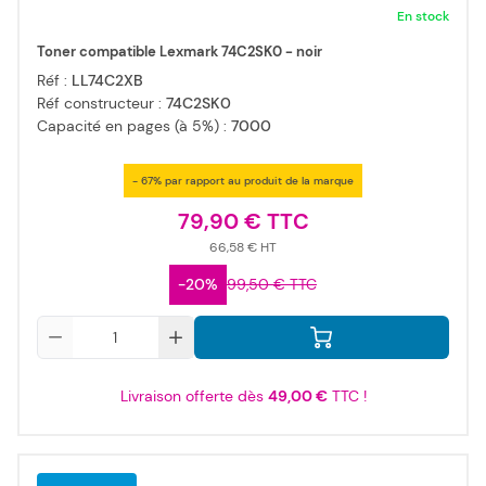
En stock
Toner compatible Lexmark 74C2SK0 - noir
Réf :
LL74C2XB
Réf constructeur :
74C2SK0
Capacité en pages (à 5%) :
7000
- 67% par rapport au produit de la marque
79,90 €
66,58 €
-20%
99,50 €
Qté
Livraison offerte dès
49,00 €
TTC !