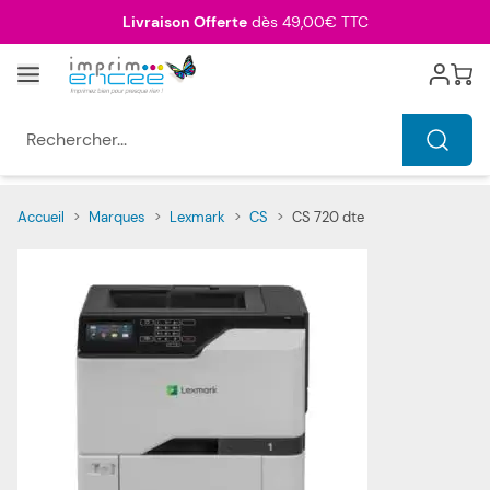
Allez au contenu
Livraison Offerte
dès 49,00€ TTC
Menu
Cart
Rechercher...
Accueil
>
Marques
>
Lexmark
>
CS
>
CS 720 dte