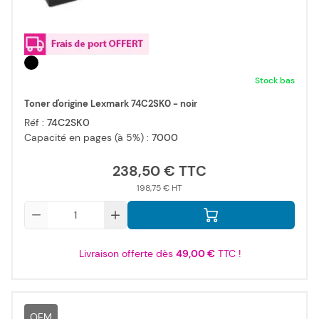
Stock bas
Toner d'origine Lexmark 74C2SK0 - noir
Réf :
74C2SK0
Capacité en pages (à 5%) :
7000
238,50 €
198,75 €
Qté
Livraison offerte dès
49,00 €
TTC !
OEM