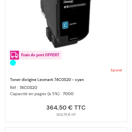
Epuisé
Toner d'origine Lexmark 74C0S20 - cyan
Réf :
74C0S20
Capacité en pages (à 5%) :
7000
364,50 €
303,75 €