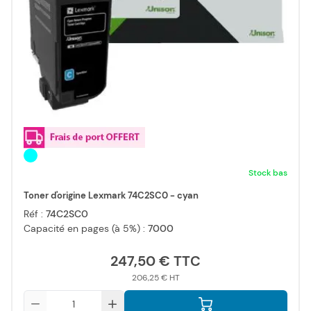
Stock bas
Toner d'origine Lexmark 74C2SC0 - cyan
Réf :
74C2SC0
Capacité en pages (à 5%) :
7000
247,50 €
206,25 €
Qté