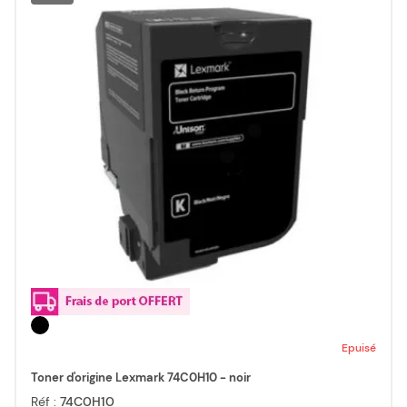
Epuisé
Toner d'origine Lexmark 74C0H10 - noir
Réf :
74C0H10