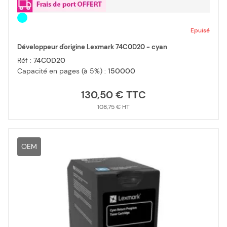
Epuisé
Développeur d'origine Lexmark 74C0D20 - cyan
Réf :
74C0D20
Capacité en pages (à 5%) :
150000
130,50 €
108,75 €
OEM