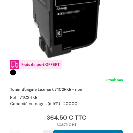
Stock bas
Toner d'origine Lexmark 74C2HKE - noir
Réf :
74C2HKE
Capacité en pages (à 5%) :
20000
364,50 €
303,75 €