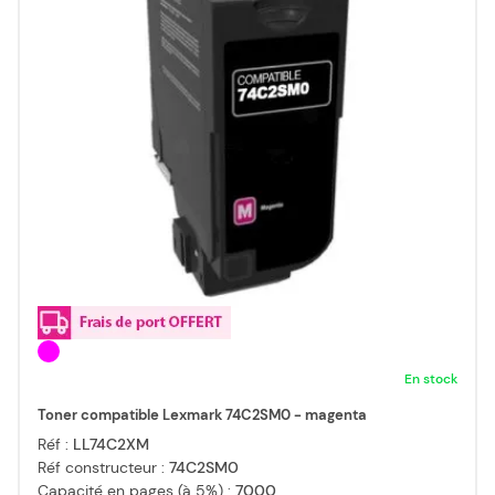
En stock
Toner compatible Lexmark 74C2SM0 - magenta
Réf :
LL74C2XM
Réf constructeur :
74C2SM0
Capacité en pages (à 5%) :
7000