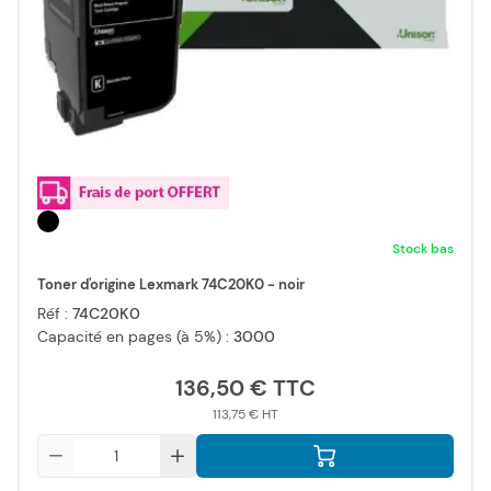
Stock bas
Toner d'origine Lexmark 74C20K0 - noir
Réf :
74C20K0
Capacité en pages (à 5%) :
3000
136,50 €
113,75 €
Qté