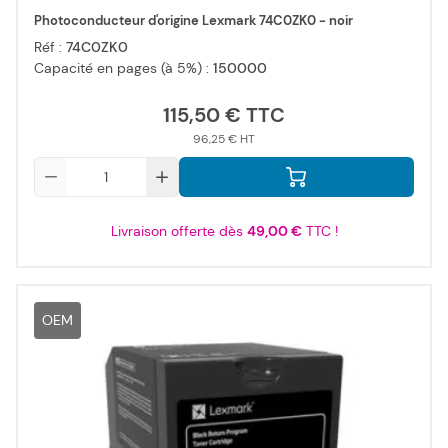
Photoconducteur d'origine Lexmark 74C0ZK0 - noir
Réf :
74C0ZK0
Capacité en pages (à 5%) :
150000
115,50 €
96,25 €
Qté
Livraison offerte dès
49,00 €
TTC !
OEM