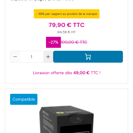
- 68% par rapport au produit de la marque
79,90 €
66,58 €
-27%
109,00 €
Qté
Livraison offerte dès
49,00 €
TTC !
Compatible