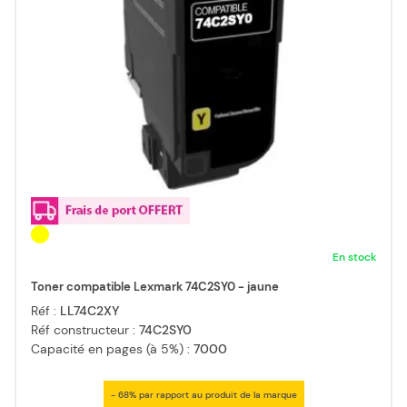
En stock
Toner compatible Lexmark 74C2SY0 - jaune
Réf :
LL74C2XY
Réf constructeur :
74C2SY0
Capacité en pages (à 5%) :
7000
- 68% par rapport au produit de la marque