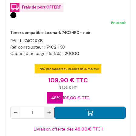
En stock
Toner compatible Lexmark 74C2HK0 - noir
Réf :
LL74C2XXB
Réf constructeur :
74C2HK0
Capacité en pages (à 5%) :
20000
- 79% par rapport au produit de la marque
109,90 €
91,58 €
-45%
199,00 €
Qté
Livraison offerte dès
49,00 €
TTC !