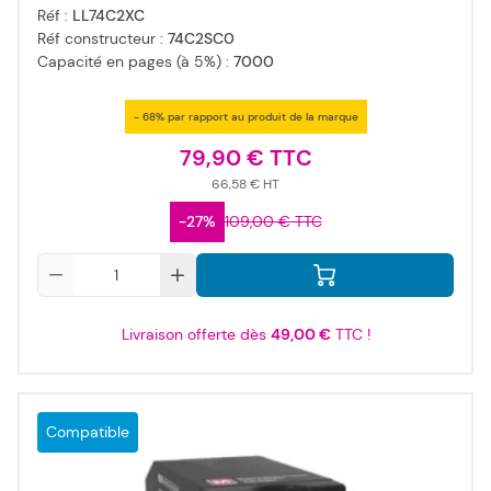
Réf :
LL74C2XC
Réf constructeur :
74C2SC0
Capacité en pages (à 5%) :
7000
- 68% par rapport au produit de la marque
79,90 €
66,58 €
-27%
109,00 €
Qté
Livraison offerte dès
49,00 €
TTC !
Compatible