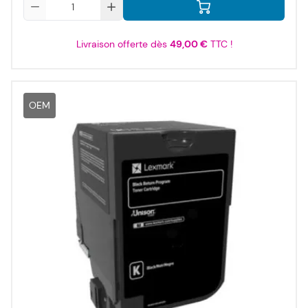
Qté
Livraison offerte dès
49,00 €
TTC !
OEM