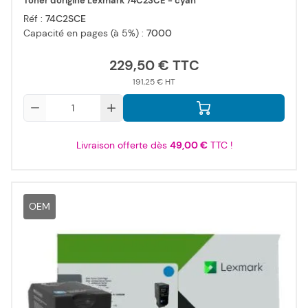
Toner d'origine Lexmark 74C2SCE - cyan
Réf :
74C2SCE
Capacité en pages (à 5%) :
7000
229,50 €
191,25 €
Qté
Livraison offerte dès
49,00 €
TTC !
OEM