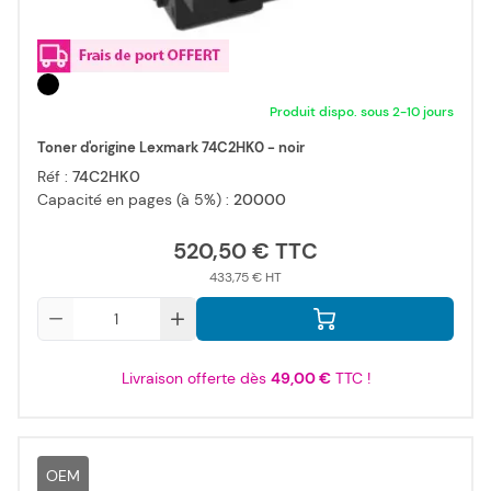
Produit dispo. sous 2-10 jours
Toner d'origine Lexmark 74C2HK0 - noir
Réf :
74C2HK0
Capacité en pages (à 5%) :
20000
520,50 €
433,75 €
Qté
Livraison offerte dès
49,00 €
TTC !
OEM