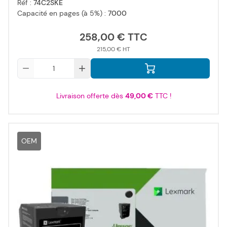
Réf :
74C2SKE
Capacité en pages (à 5%) :
7000
258,00 €
215,00 €
Qté
Livraison offerte dès
49,00 €
TTC !
OEM