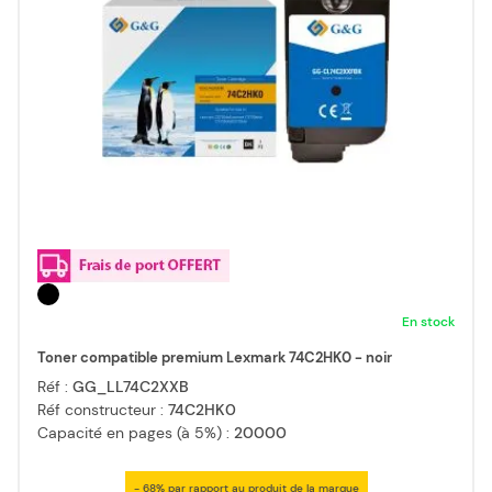
En stock
Toner compatible premium Lexmark 74C2HK0 - noir
Réf :
GG_LL74C2XXB
Réf constructeur :
74C2HK0
Capacité en pages (à 5%) :
20000
- 68% par rapport au produit de la marque