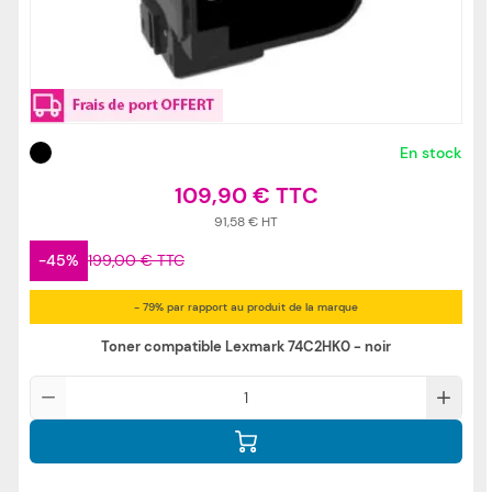
En stock
109,90 €
91,58 €
-45%
199,00 €
- 79% par rapport au produit de la marque
Toner compatible Lexmark 74C2HK0 - noir
Qté