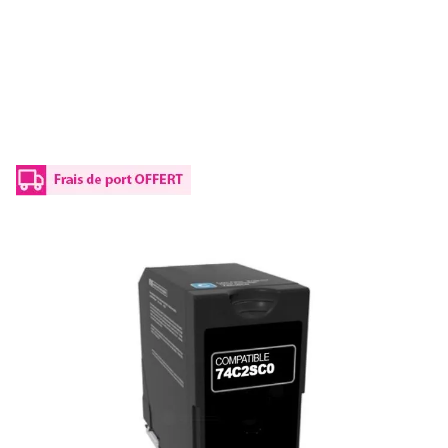
Toner compatible Lexmark 74C2SC0 -
cyan
Réf :
LL74C2XC
Réf constructeur :
74C2SC0
Capacité en pages (à 5%) :
7000
74C2SC0 Lexmark - cyan - toner compatible