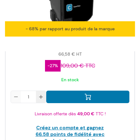
ISO/IEC
19798
- 68% par rapport au produit de la marque
79,90 €
TTC
66,58 €
HT
109,00 €
TTC
-27%
En stock
Quantité
Livraison offerte dès
49,00 €
TTC !
Créez un compte et gagnez
66.58
points de fidélité avec