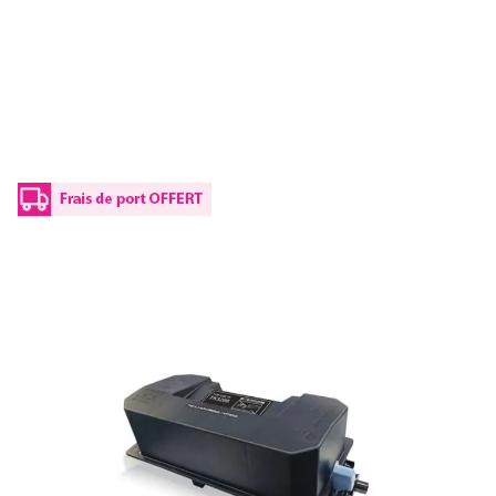
Toner compatible Kyocera 1T02X90NL0 /
TK-3200 - noir
Réf :
KLT3200
Réf constructeur :
1T02X90NL0
Modèle constructeur :
TK-3200
Capacité en pages (à 5%) :
40000
1T02X90NL0 / TK-3200Kyocera - noir - toner compatible