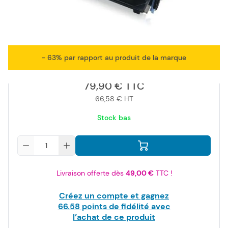
ISO/IEC
19752
- 63% par rapport au produit de la marque
79,90 €
TTC
66,58 €
HT
Stock bas
Quantité
Livraison offerte dès
49,00 €
TTC !
Créez un compte et gagnez
66.58
points de fidélité avec
l’achat de ce produit