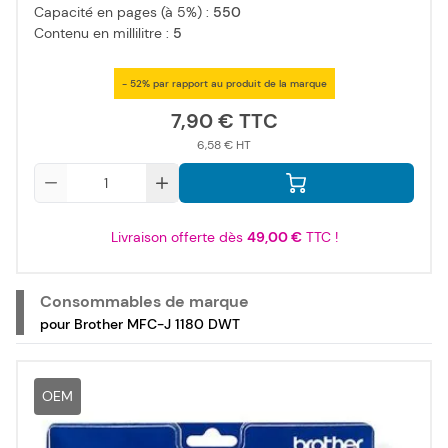
Capacité en pages (à 5%) :
550
Contenu en millilitre :
5
- 52% par rapport au produit de la marque
7,90 €
6,58 €
Qté
Livraison offerte dès
49,00 €
TTC !
Consommables de marque
pour Brother MFC-J 1180 DWT
OEM