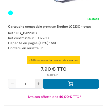
En stock
Cartouche compatible premium Brother LC223C - cyan
Réf :
GG_BJ223XC
Réf constructeur :
LC223C
Capacité en pages (à 5%) :
550
Contenu en millilitre :
5
- 56% par rapport au produit de la marque
7,90 €
6,58 €
Qté
Livraison offerte dès
49,00 €
TTC !