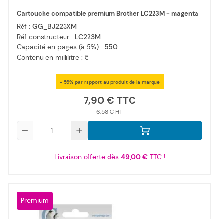
Cartouche compatible premium Brother LC223M - magenta
Réf :
GG_BJ223XM
Réf constructeur :
LC223M
Capacité en pages (à 5%) :
550
Contenu en millilitre :
5
- 56% par rapport au produit de la marque
7,90 €
6,58 €
Qté
Livraison offerte dès
49,00 €
TTC !
Premium