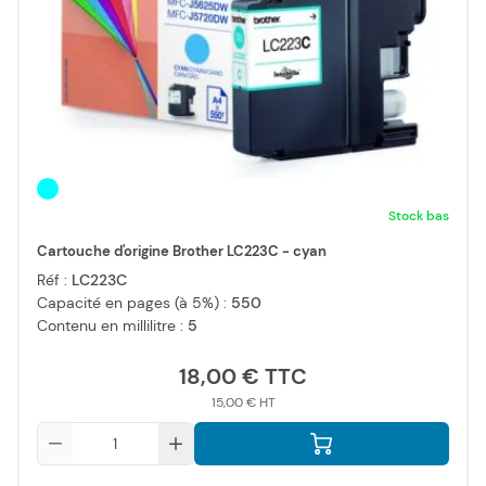
Stock bas
Cartouche d'origine Brother LC223C - cyan
Réf :
LC223C
Capacité en pages (à 5%) :
550
Contenu en millilitre :
5
18,00 €
15,00 €
Qté