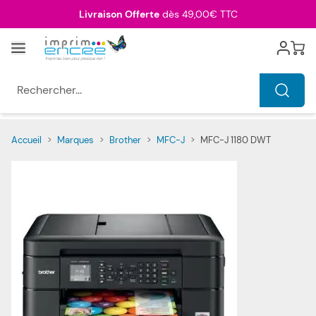
Allez au contenu
Livraison Offerte
dès 49,00€ TTC
Menu
Cart
Rechercher...
Accueil
>
Marques
>
Brother
>
MFC-J
>
MFC-J 1180 DWT