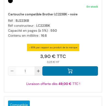
En stock
Cartouche compatible Brother LC223BK - noire
Réf :
BJ223XB
Réf constructeur :
LC223BK
Capacité en pages (à 5%) :
550
Contenu en millilitre :
16.6
- 85% par rapport au produit de la marque
3,90 €
3,25 €
Qté
Livraison offerte dès
49,00 €
TTC !
Compatible