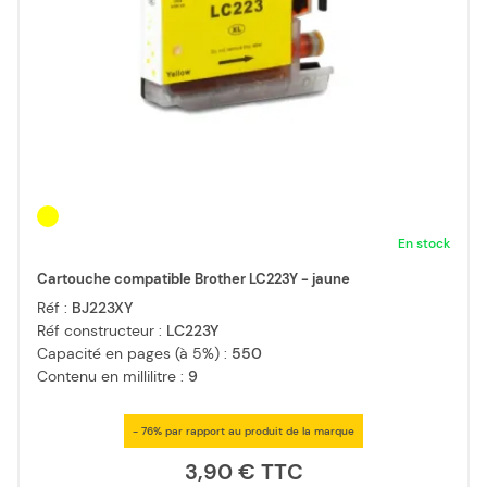
En stock
Cartouche compatible Brother LC223Y - jaune
Réf :
BJ223XY
Réf constructeur :
LC223Y
Capacité en pages (à 5%) :
550
Contenu en millilitre :
9
- 76% par rapport au produit de la marque
3,90 €