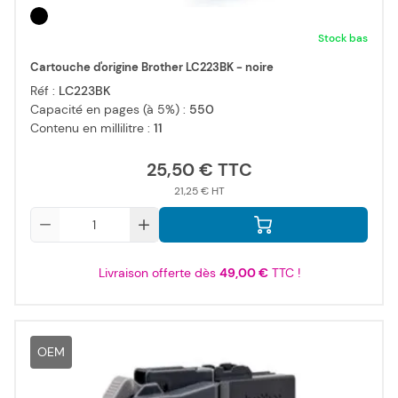
Stock bas
Cartouche d'origine Brother LC223BK - noire
Réf :
LC223BK
Capacité en pages (à 5%) :
550
Contenu en millilitre :
11
25,50 €
21,25 €
Qté
Livraison offerte dès
49,00 €
TTC !
OEM