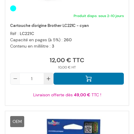
Produit dispo. sous 2-10 jours
Cartouche d'origine Brother LC221C - cyan
Réf :
LC221C
Capacité en pages (à 5%) :
260
Contenu en millilitre :
3
12,00 €
10,00 €
Qté
Livraison offerte dès
49,00 €
TTC !
OEM