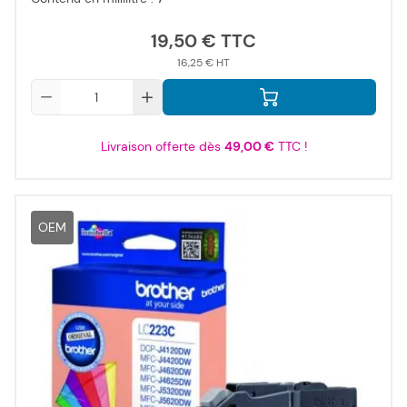
19,50 €
16,25 €
Qté
Livraison offerte dès
49,00 €
TTC !
OEM