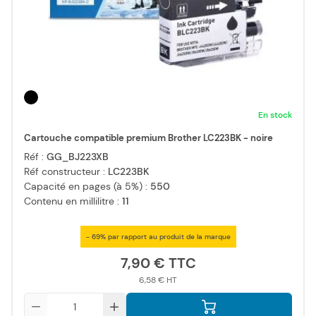
En stock
Cartouche compatible premium Brother LC223BK - noire
Réf :
GG_BJ223XB
Réf constructeur :
LC223BK
Capacité en pages (à 5%) :
550
Contenu en millilitre :
11
- 69% par rapport au produit de la marque
7,90 €
6,58 €
Qté