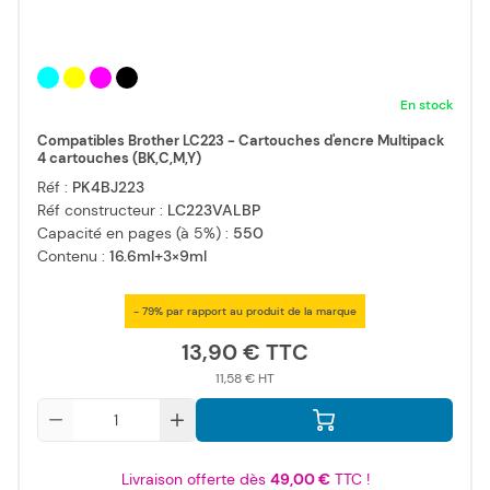
En stock
Compatibles Brother LC223 - Cartouches d'encre Multipack
4 cartouches (BK,C,M,Y)
Réf :
PK4BJ223
Réf constructeur :
LC223VALBP
Capacité en pages (à 5%) :
550
Contenu :
16.6ml+3×9ml
- 79% par rapport au produit de la marque
13,90 €
11,58 €
Qté
Livraison offerte dès
49,00 €
TTC !