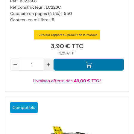
Réf :
BJ223XC
Réf constructeur :
LC223C
Capacité en pages (à 5%) :
550
Contenu en millilitre :
9
- 78% par rapport au produit de la marque
3,90 €
3,25 €
Qté
Livraison offerte dès
49,00 €
TTC !
Compatible