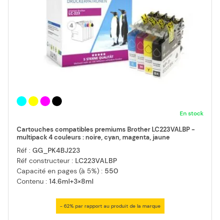
En stock
Cartouches compatibles premiums Brother LC223VALBP -
multipack 4 couleurs : noire, cyan, magenta, jaune
Réf :
GG_PK4BJ223
Réf constructeur :
LC223VALBP
Capacité en pages (à 5%) :
550
Contenu :
14.6ml+3×8ml
- 62% par rapport au produit de la marque