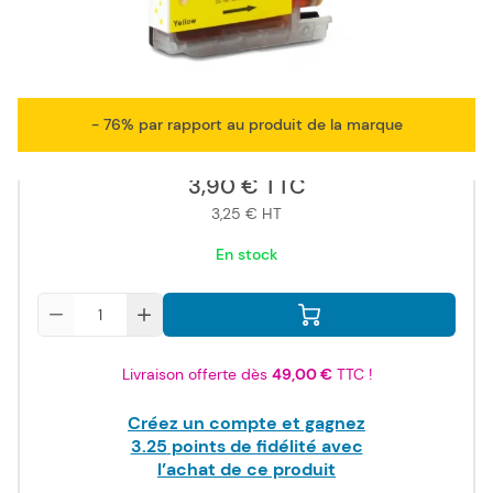
ISO/IEC
24711
- 76% par rapport au produit de la marque
3,90 €
TTC
3,25 €
HT
En stock
Quantité
Livraison offerte dès
49,00 €
TTC !
Créez un compte et gagnez
3.25
points de fidélité avec
l’achat de ce produit