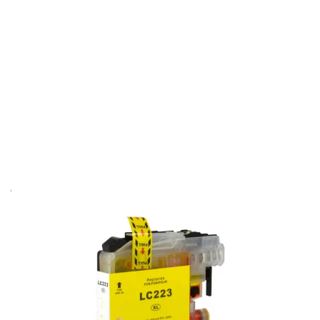
Cartouche compatible Brother LC223Y -
jaune
Réf :
BJ223XY
Réf constructeur :
LC223Y
Capacité en pages (à 5%) :
550
Contenu en millilitre :
9
LC-223 Y Brother - jaune - cartouche d'encre compatible