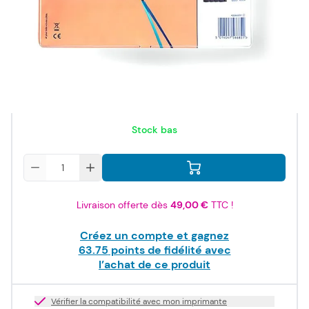
ISO/IEC
24711
76,50 €
TTC
63,75 €
HT
Stock bas
Quantité
Livraison offerte dès
49,00 €
TTC !
Créez un compte et gagnez
63.75
points de fidélité avec
l’achat de ce produit
Vérifier la compatibilité avec mon imprimante