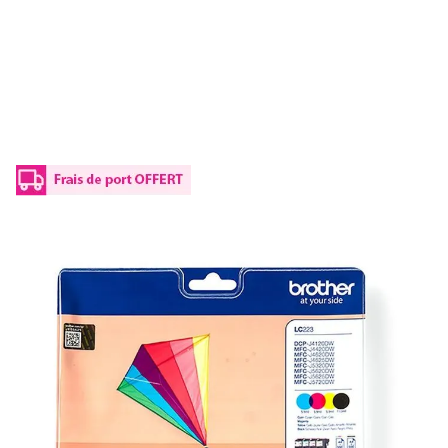
Cartouches d'origines Brother
LC223VALBPDR - multipack 4 couleurs :
noire, cyan, magenta, jaune
Réf :
LC223VALBPDR
Capacité en pages (à 5%) :
550
LC-223 VAL BPDR Brother - noire, cyan, magenta, jaune -
cartouches d'encre de marque