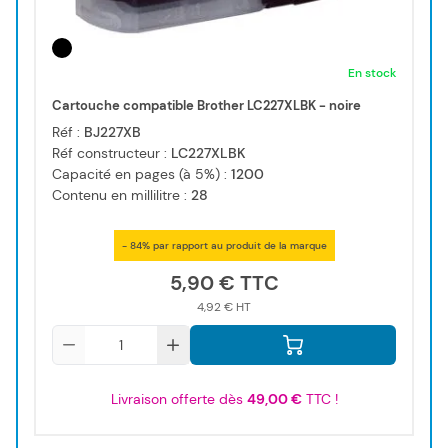
En stock
Cartouche compatible Brother LC227XLBK - noire
Réf :
BJ227XB
Réf constructeur :
LC227XLBK
Capacité en pages (à 5%) :
1200
Contenu en millilitre :
28
- 84% par rapport au produit de la marque
5,90 €
4,92 €
Qté
Livraison offerte dès
49,00 €
TTC !