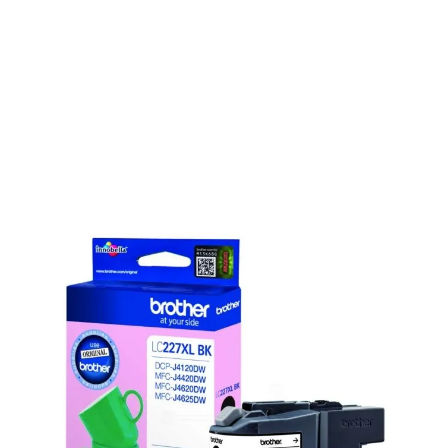
Cartouche d'origine Brother LC227XLBK -
noire
Réf :
LC227XLBK
Capacité en pages (à 5%) :
1200
Contenu en millilitre :
25
LC-227 XL BK Brother - noire - cartouche d'encre de marque