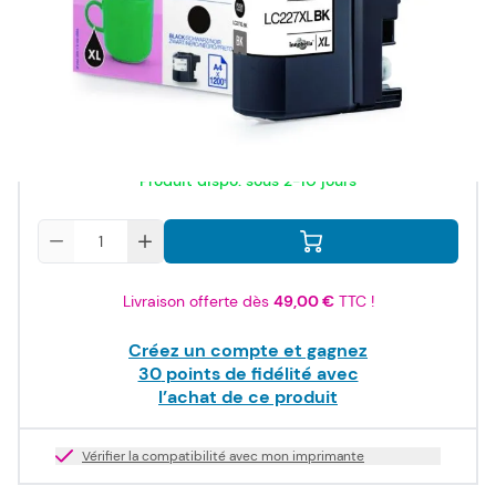
ISO/IEC
24711
36,00 €
TTC
30,00 €
HT
Produit dispo. sous 2-10 jours
Quantité
Livraison offerte dès
49,00 €
TTC !
Créez un compte et gagnez
30
points de fidélité avec
l’achat de ce produit
Vérifier la compatibilité avec mon imprimante