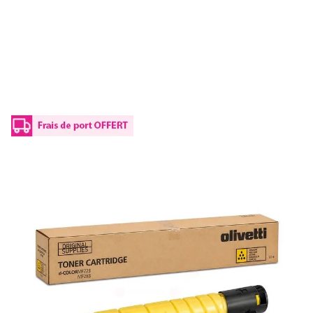
Toner d'origine Olivetti B1197 - jaune
Réf :
B1197
Capacité en pages (à 5%) :
21000
B1197 Olivetti - jaune - toner de marque
141,00 €
TTC