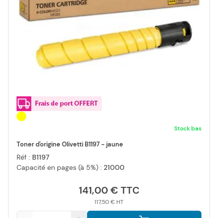
Stock bas
Toner d'origine Olivetti B1197 - jaune
Réf :
B1197
Capacité en pages (à 5%) :
21000
141,00 €
117,50 €
Qté