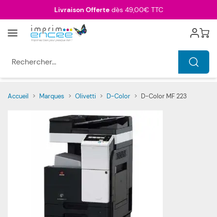
Allez au contenu
Livraison Offerte
dès 49,00€ TTC
Menu
Cart
Rechercher...
Accueil
>
Marques
>
Olivetti
>
D-Color
>
D-Color MF 223