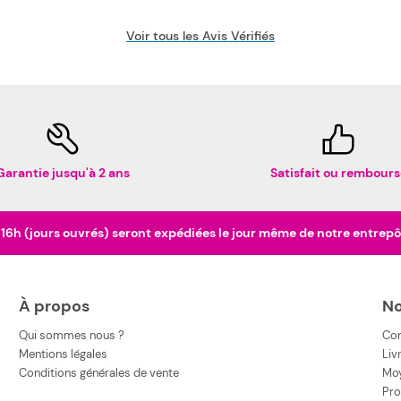
Voir tous les Avis Vérifiés
Garantie jusqu'à 2 ans
Satisfait ou rembours
h (jours ouvrés) seront expédiées le jour même de notre entrepôt 
À propos
No
Qui sommes nous ?
Co
Mentions légales
Liv
Conditions générales de vente
Moy
Pro