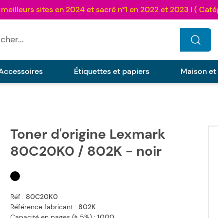
...
Accessoires
Étiquettes et papiers
Maison et
Toner d'origine Lexmark
80C20K0 / 802K - noir
Réf :
80C20K0
Référence fabricant :
802K
Capacité en pages (à 5%) :
1000