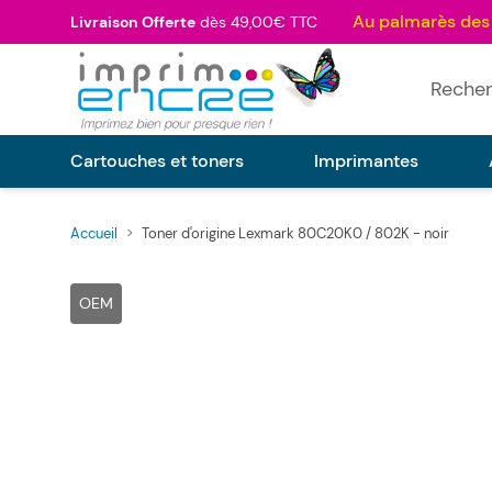
Allez au contenu
Livraison Offerte
dès 49,00€ TTC
Rechercher
Cartouches et toners
Imprimantes
Accueil
>
Toner d'origine Lexmark 80C20K0 / 802K - noir
Main image
Click to view image in fullscreen
OEM