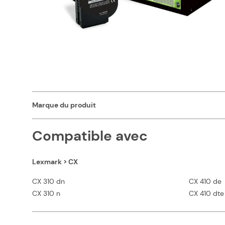
Caractéristiques
Capacité en pages (à 5%)
Couleurs
Marque du produit
Compatible avec
Lexmark > CX
CX 310 dn
CX 410 de
CX 310 n
CX 410 dte