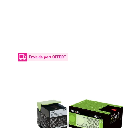
Details
Plus d’informations
Le Toner d'origine Lexmark 80C20K0 / 802K - noir convie
Le Toner 80C20K0 / 802K vous permet d'imprimer jusqu'à 10
qualité. Ces derniers sont aussi prévus pour bien s'imprégn
imprim-encre.com vous propose les produits de la marque L