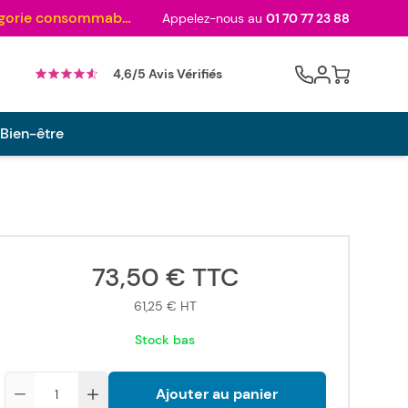
Au palmarès des meilleurs sites en 2024 et sacré n°1 en 2022 et 2023 ! ( Catégorie consommables)
Appelez-nous au
01 70 77 23 88
Cart
4,6/5 Avis Vérifiés
 Bien-être
73,50 €
TTC
61,25 €
HT
Stock bas
Quantité
Ajouter au panier