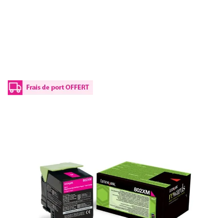
Toner d'origine Lexmark 80C2XM0 /
802XM - magenta
Réf :
80C2XM0
Référence fabricant :
802XM
Capacité en pages (à 5%) :
4000
80C2XM0 / 802XMLexmark - magenta - toner de marque