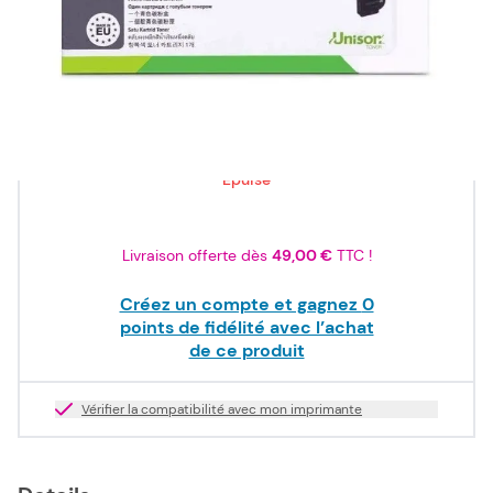
ISO/IEC
19798
81,00 €
TTC
67,50 €
HT
Epuisé
Livraison offerte dès
49,00 €
TTC !
Créez un compte et gagnez
0
points de fidélité avec l’achat
de ce produit
Vérifier la compatibilité avec mon imprimante