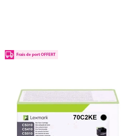
Toner d'origine Lexmark 70C20KE / 702K -
noir
Réf :
70C20KE
Référence fabricant :
702K
Capacité en pages (à 5%) :
1000
70C20KE / 702KLexmark - noir - toner de marque