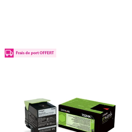
Toner d'origine Lexmark 70C0X40 / 700X4
- jaune
Réf :
70C0X40
Référence fabricant :
700X4
Capacité en pages (à 5%) :
4000
70C0X40 / 700X4Lexmark - jaune - toner de marque