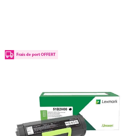
Toner d'origine Lexmark 51B2H00 - noir
Réf :
51B2H00
Capacité en pages (à 5%) :
8500
51B2H00 Lexmark - noir - toner de marque
ISO/IEC
19752