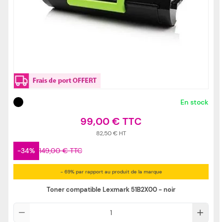
En stock
99,00 €
82,50 €
-34%
149,00 €
- 69% par rapport au produit de la marque
Toner compatible Lexmark 51B2X00 - noir
Qté