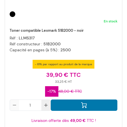
En stock
Toner compatible Lexmark 51B2000 - noir
Réf :
LLMS317
Réf constructeur :
51B2000
Capacité en pages (à 5%) :
2500
- 61% par rapport au produit de la marque
39,90 €
33,25 €
-17%
48,00 €
Qté
Livraison offerte dès
49,00 €
TTC !