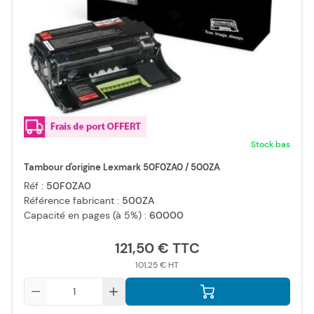
Stock bas
Tambour d'origine Lexmark 50F0ZA0 / 500ZA
Réf :
50F0ZA0
Référence fabricant :
500ZA
Capacité en pages (à 5%) :
60000
121,50 €
101,25 €
Qté