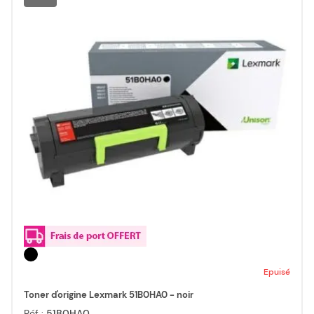
Epuisé
Toner d'origine Lexmark 51B0HA0 - noir
Réf :
51B0HA0