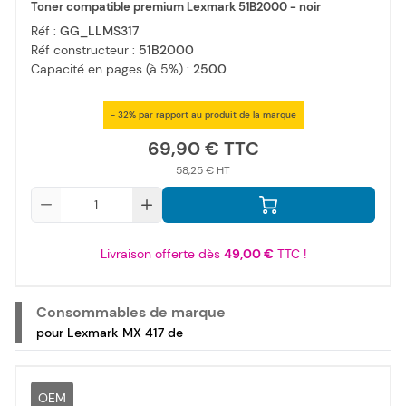
Toner compatible premium Lexmark 51B2000 - noir
Réf :
GG_LLMS317
Réf constructeur :
51B2000
Capacité en pages (à 5%) :
2500
- 32% par rapport au produit de la marque
69,90 €
58,25 €
Qté
Livraison offerte dès
49,00 €
TTC !
Consommables de marque
pour Lexmark MX 417 de
OEM