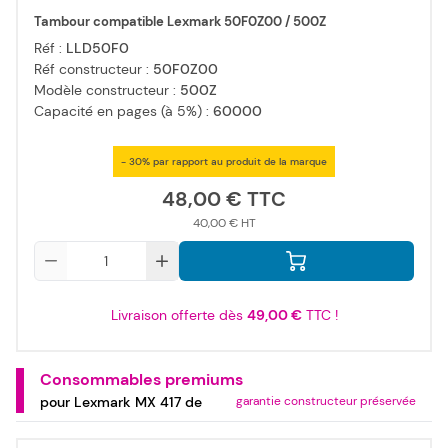
Tambour compatible Lexmark 50F0Z00 / 500Z
Réf :
LLD50F0
Réf constructeur :
50F0Z00
Modèle constructeur :
500Z
Capacité en pages (à 5%) :
60000
- 30% par rapport au produit de la marque
48,00 €
40,00 €
Qté
Livraison offerte dès
49,00 €
TTC !
Consommables premiums
pour Lexmark MX 417 de
garantie constructeur préservée