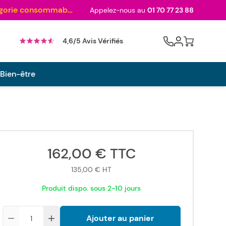
Au palmarès des meilleurs sites en 2024 et sacré n°1 en 2022 et 2023 ! ( Catégorie consommables)
Appelez-nous au
01 70 77 23 88
Cart
4,6/5 Avis Vérifiés
 Bien-être
162,00 €
TTC
135,00 €
HT
Produit dispo. sous 2-10 jours
Quantité
Ajouter au panier