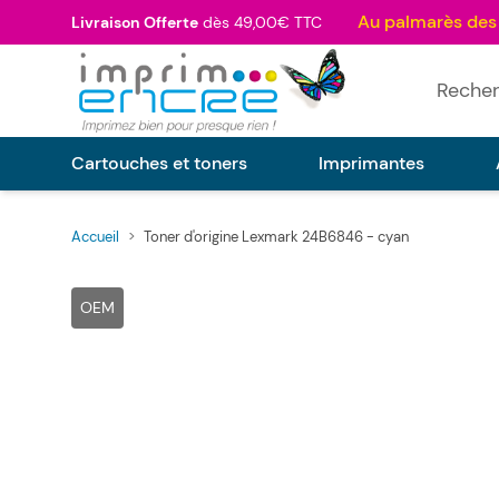
Allez au contenu
Livraison Offerte
dès 49,00€ TTC
Rechercher
Cartouches et toners
Imprimantes
Accueil
>
Toner d'origine Lexmark 24B6846 - cyan
Main image
Click to view image in fullscreen
OEM