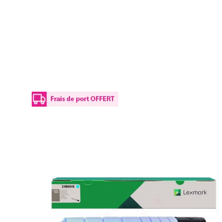
Details
Plus d’informations
Le Toner d'origine Lexmark 24 B 6846 - cyan convient aux
Le Toner 24 B 6846 vous permet d'imprimer jusqu'à 30000 pa
Ces derniers sont aussi prévus pour bien s'imprégner au pap
imprim-encre.com vous propose les produits de la marque L