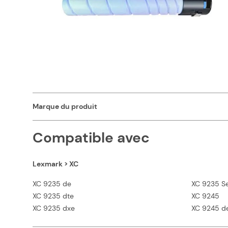
Caractéristiques
Capacité en pages (à 5%)
Couleurs
Marque du produit
Compatible avec
Lexmark > XC
XC 9235 de
XC 9235 Se
XC 9235 dte
XC 9245
XC 9235 dxe
XC 9245 d