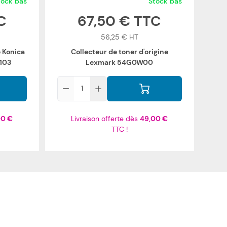
tock bas
Stock bas
67,50 €
56,25 €
e Konica
Collecteur de toner d'origine
103
Lexmark 54G0W00
Qté
00 €
Livraison offerte dès
49,00 €
TTC !