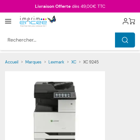
Allez au contenu
Livraison Offerte
dès 49,00€ TTC
Menu
Cart
Rechercher...
Accueil
>
Marques
>
Lexmark
>
XC
>
XC 9245