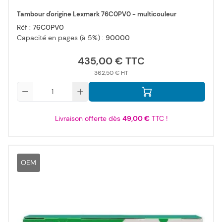
Tambour d'origine Lexmark 76C0PV0 - multicouleur
Réf :
76C0PV0
Capacité en pages (à 5%) :
90000
435,00 €
362,50 €
Qté
Livraison offerte dès
49,00 €
TTC !
OEM