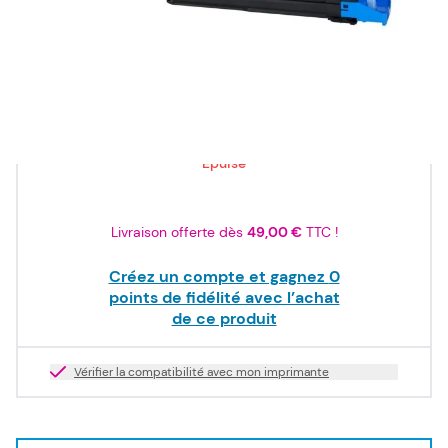
ISO/IEC
19798
157,50 €
TTC
131,25 €
HT
Epuisé
Livraison offerte dès
49,00 €
TTC !
Créez un compte et gagnez
0
points de fidélité avec l’achat
de ce produit
Vérifier la compatibilité avec mon imprimante