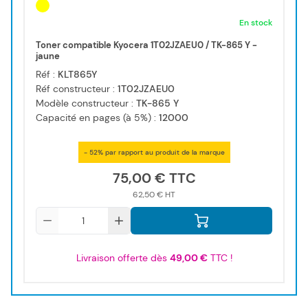
En stock
Toner compatible Kyocera 1T02JZAEU0 / TK-865 Y -
jaune
Réf :
KLT865Y
Réf constructeur :
1T02JZAEU0
Modèle constructeur :
TK-865 Y
Capacité en pages (à 5%) :
12000
- 52% par rapport au produit de la marque
75,00 €
62,50 €
Qté
Livraison offerte dès
49,00 €
TTC !