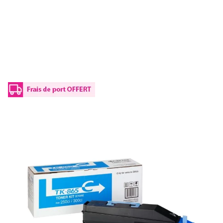
Toner d'origine Kyocera 1T02JZAEU0 / TK-
865 Y - jaune
Réf :
1T02JZAEU0
Référence fabricant :
TK-865 Y
Capacité en pages (à 5%) :
12000
1T02JZAEU0 / TK-865 YKyocera - jaune - toner de marque