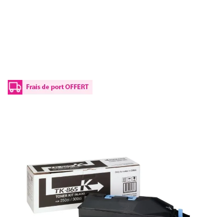
Toner d'origine Kyocera 1T02JZ0EU0 / TK-
865 K - noir
Réf :
1T02JZ0EU0
Référence fabricant :
TK-865 K
Capacité en pages (à 5%) :
20000
1T02JZ0EU0 / TK-865 KKyocera - noir - toner de marque