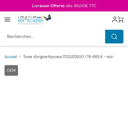
Allez au contenu
Livraison Offerte
dès 49,00€ TTC
Menu
Cart
Rechercher...
Accueil
>
Toner d'origine Kyocera 1T02JZ0EU0 / TK-865 K - noir
Main image
Click to view image in fullscreen
OEM