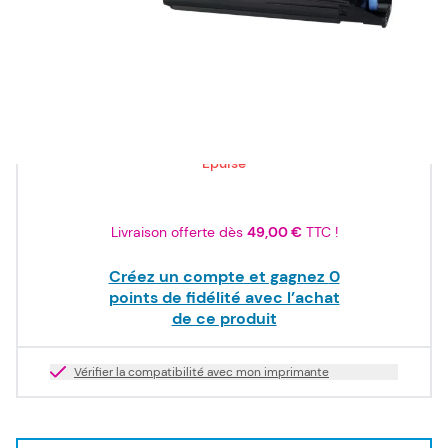
ISO/IEC
19798
85,50 €
TTC
71,25 €
HT
Epuisé
Livraison offerte dès
49,00 €
TTC !
Créez un compte et gagnez
0
points de fidélité avec l’achat
de ce produit
Vérifier la compatibilité avec mon imprimante