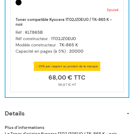
Epuisé
Toner compatible Kyocera 1T02JZ0EU0 / TK-865 K -
noir
Réf :
KLT865B
Réf constructeur :
1T02JZ0EU0
Modèle constructeur :
TK-865 K
Capacité en pages (à 5%) :
20000
- 20% par rapport au produit de la marque
68,00 €
56,67 €
Details
Plus d’informations
Le Toner d'origine Kyocera 1T02JZ0EU0 / TK-865 K - noir