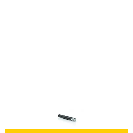
Toner compatible OKI 40433203 - noir
Réf :
OLT10EX
Réf constructeur :
40433203
Capacité en pages (à 5%) :
2500
40433203 OKI - noir - toner compatible