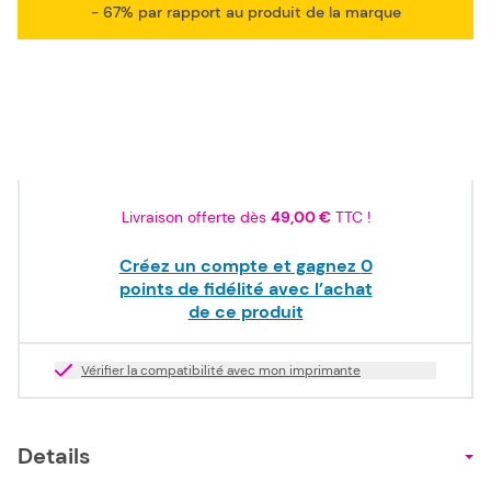
- 67% par rapport au produit de la marque
12,90 €
TTC
10,75 €
HT
Epuisé
Livraison offerte dès
49,00 €
TTC !
Créez un compte et gagnez
0
points de fidélité avec l’achat
de ce produit
Vérifier la compatibilité avec mon imprimante
Details