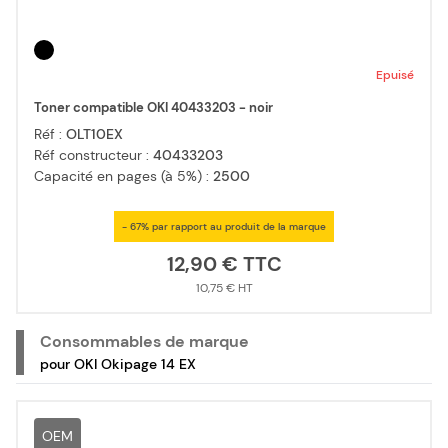
Epuisé
Toner compatible OKI 40433203 - noir
Réf :
OLT10EX
Réf constructeur :
40433203
Capacité en pages (à 5%) :
2500
- 67% par rapport au produit de la marque
12,90 €
10,75 €
Consommables de marque
pour OKI Okipage 14 EX
OEM