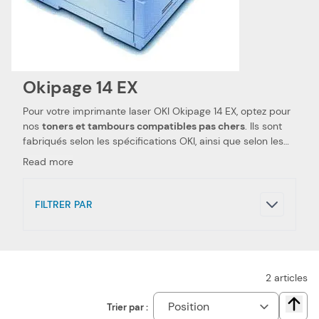
Okipage 14 EX
Pour votre imprimante laser OKI Okipage 14 EX, optez pour
nos
toners et tambours compatibles pas chers
. Ils sont
fabriqués selon les spécifications OKI, ainsi que selon les
normes spécifiques. Ceci les rend 100 % compatibles avec
Read more
votre imprimante laser OKI Okipage 14 EX. Nous utilisons
des pièces de qualité, qui permettent d'obtenir des
performances et qualités d'impressions semblables aux
FILTRER PAR
toners et tambours OKI
. Notre toner et tambour
compatibles pas chers sont le choix idéal pour réduire vos
dépenses. Nous proposons également les toners et
tambours de la marque OKI, pour votre imprimante laser
OKI Okipage 14 EX.
2
articles
Trier par :
Chang