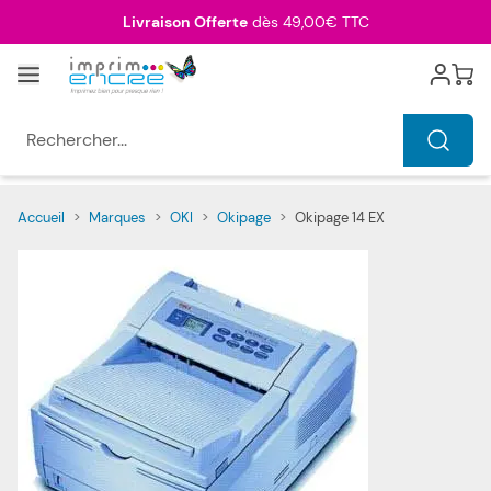
Allez au contenu
Livraison Offerte
dès 49,00€ TTC
Menu
Cart
Rechercher...
Accueil
>
Marques
>
OKI
>
Okipage
>
Okipage 14 EX