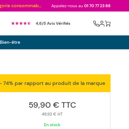
Au palmarès des meilleurs sites en 2024 et sacré n°1 en 2022 et 2023 ! ( Catégorie consommables)
Appelez-nous au
01 70 77 23 88
Cart
4,6/5 Avis Vérifiés
 Bien-être
- 74% par rapport au produit de la marque
59,90 €
TTC
49,92 €
HT
En stock