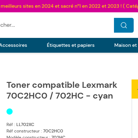
...
Accessoires
Étiquettes et papiers
Maison et
Toner compatible Lexmark
70C2HC0 / 702HC - cyan
Réf :
LL702XC
Réf constructeur :
70C2HC0
Modèle constructeur :
702HC