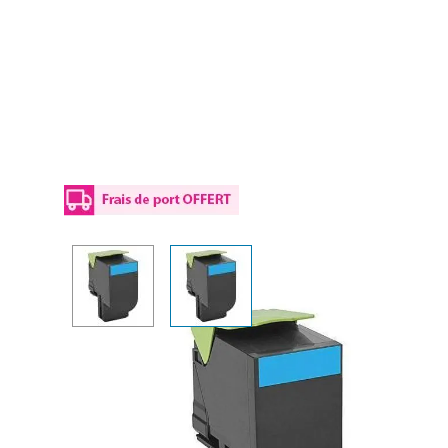
View larger image
View larger image
Details
Plus d’informations