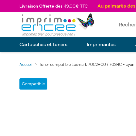
Allez au contenu
Livraison Offerte
dès 49,00€ TTC
Rechercher
Cartouches et toners
Imprimantes
Accueil
>
Toner compatible Lexmark 70C2HC0 / 702HC - cyan
Main image
Click to view image in fullscreen
Compatible