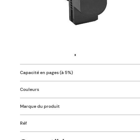
Optimisez les coûts de votre entreprise grâce à notre T
Avec sa capacité de 3000 pages, vous pourrez imprimer tou
toner compatible 70C2HC0 / 702HC Lexmark vous offre une qu
d'encre spécifique. Ces normes garantissent également un f
présentation, etc., optez pour notre toner compatible pas c
Nos consommables compatibles pas chers sont d'une qualité
Caractéristiques
Capacité en pages (à 5%)
Couleurs
Marque du produit
Réf