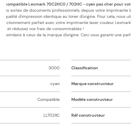
oner compatible Lexmark 70C2HC0 / 702HC - cyan pas cher pour votr
tes sortes de documents professionnels, depuis votre imprimante las
alité d'impression identique au toner d'origine. Pour cela, nous util
onctionnement parfait avec votre imprimante laser couleur Lexmark. P
her, et réduisez vos frais de consommables !
 similaire à ceux de la marque d'origine. Ceci vous garanti une parf
3000
Classification
cyan
Marque constructeur
Compatible
Modèle constructeur
LL702XC
Réf constructeur