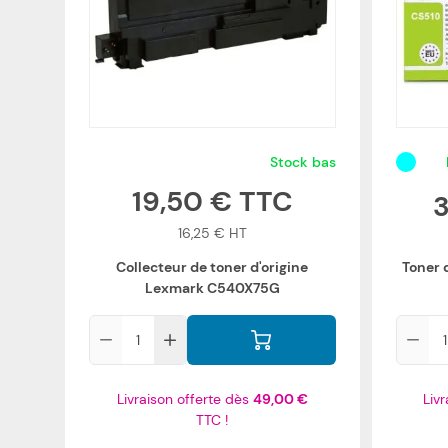
Stock bas
19,50 €
16,25 €
Collecteur de toner d'origine
Toner 
Lexmark C540X75G
Qté
Qté
Livraison offerte dès
49,00 €
Liv
TTC !