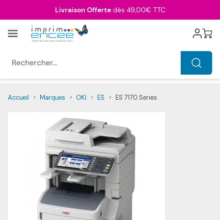
Allez au contenu
Livraison Offerte
dès 49,00€ TTC
Menu
Cart
Rechercher...
Accueil
>
Marques
>
OKI
>
ES
>
ES 7170 Series