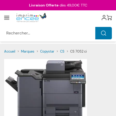
Allez au contenu
Livraison Offerte
dès 49,00€ TTC
Menu
Cart
Rechercher...
Accueil
>
Marques
>
Copystar
>
CS
>
CS 7052 ci