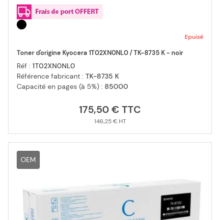
Epuisé
Toner d'origine Kyocera 1T02XN0NL0 / TK-8735 K - noir
Réf :
1T02XN0NL0
Référence fabricant :
TK-8735 K
Capacité en pages (à 5%) :
85000
175,50 €
146,25 €
OEM