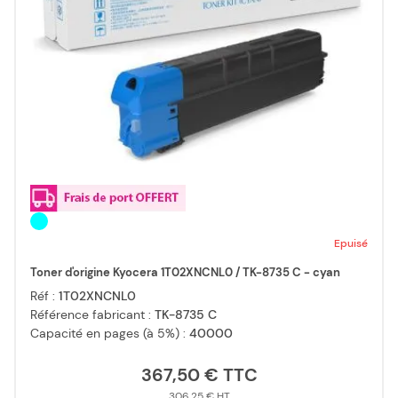
Epuisé
Toner d'origine Kyocera 1T02XNCNL0 / TK-8735 C - cyan
Réf :
1T02XNCNL0
Référence fabricant :
TK-8735 C
Capacité en pages (à 5%) :
40000
367,50 €
306,25 €