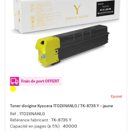
Epuisé
Toner d'origine Kyocera 1T02XNANL0 / TK-8735 Y - jaune
Réf :
1T02XNANL0
Référence fabricant :
TK-8735 Y
Capacité en pages (à 5%) :
40000