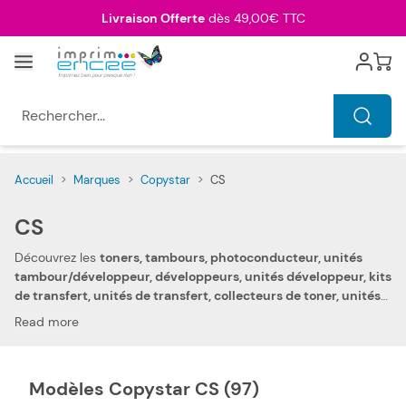
Allez au contenu
Livraison Offerte
dès 49,00€ TTC
Menu
Cart
Rechercher...
Accueil
>
Marques
>
Copystar
>
CS
CS
Découvrez les
toners, tambours, photoconducteur, unités
tambour/développeur, développeurs, unités développeur, kits
de transfert, unités de transfert, collecteurs de toner, unités
de fusion et kits d'entretien pas chers Copystar CS
pour votre
Read more
photocopieur digital, photocopieur, imprimante laser,
imprimante laser couleur, imprimante laser multifonction,
imprimante laser couleur multifonction ou fax laser Copystar
Modèles Copystar CS (97)
CS. Grâce à votre confiance et votre fidélité, nous pouvons