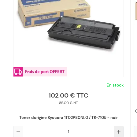
En stock
102,00 €
85,00 €
Toner d'origine Kyocera 1T02P80NL0 / TK-7105 - noir
Qté
Q