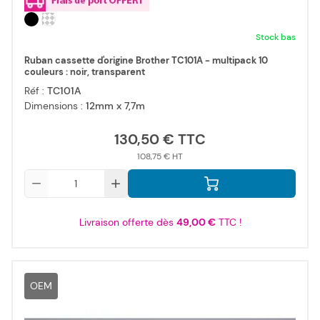
Stock bas
Ruban cassette d'origine Brother TC101A - multipack 10
couleurs : noir, transparent
Réf :
TC101A
Dimensions :
12mm x 7,7m
130,50 €
108,75 €
Qté
Livraison offerte dès
49,00 €
TTC !
OEM