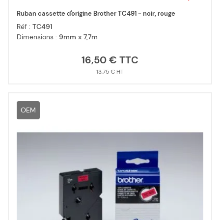
Ruban cassette d'origine Brother TC491 - noir, rouge
Réf :
TC491
Dimensions :
9mm x 7,7m
16,50 €
13,75 €
OEM