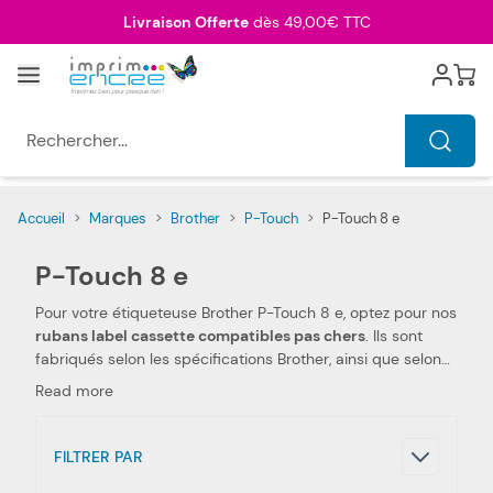
Allez au contenu
Livraison Offerte
dès 49,00€ TTC
Menu
Cart
Rechercher...
Accueil
>
Marques
>
Brother
>
P-Touch
>
P-Touch 8 e
P-Touch 8 e
Pour votre étiqueteuse Brother P-Touch 8 e, optez pour nos
rubans label cassette compatibles pas chers
. Ils sont
fabriqués selon les spécifications Brother, ainsi que selon
les normes spécifiques. Ceci les rend 100 % compatibles
Read more
avec votre étiqueteuse Brother P-Touch 8 e. Nous utilisons
des pièces de qualité, qui permettent d'obtenir des
performances et qualités d'impressions semblables aux
FILTRER PAR
rubans label cassette Brother
. Notre ruban pour