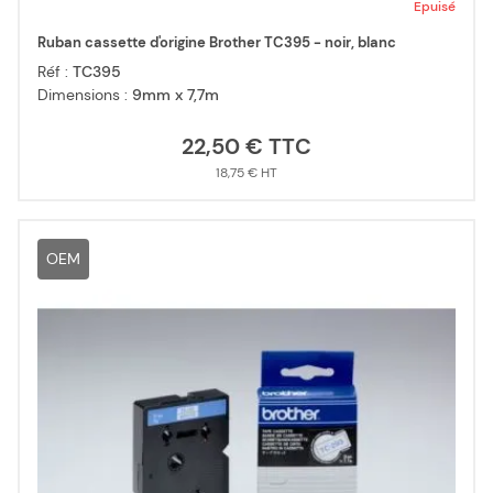
Epuisé
Ruban cassette d'origine Brother TC395 - noir, blanc
Réf :
TC395
Dimensions :
9mm x 7,7m
22,50 €
18,75 €
OEM