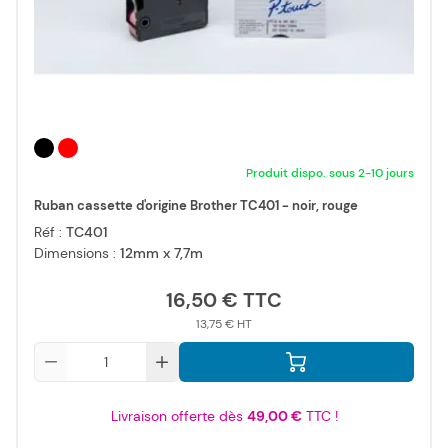
Produit dispo. sous 2-10 jours
Ruban cassette d'origine Brother TC401 - noir, rouge
Réf :
TC401
Dimensions :
12mm x 7,7m
16,50 €
13,75 €
Qté
Livraison offerte dès
49,00 €
TTC !