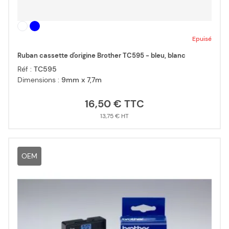
Epuisé
Ruban cassette d'origine Brother TC595 - bleu, blanc
Réf :
TC595
Dimensions :
9mm x 7,7m
16,50 €
13,75 €
OEM