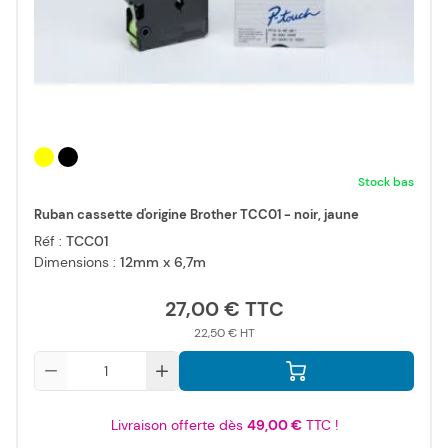
Stock bas
Ruban cassette d'origine Brother TCC01 - noir, jaune
Réf :
TCC01
Dimensions :
12mm x 6,7m
27,00 €
22,50 €
Qté
Livraison offerte dès
49,00 €
TTC !