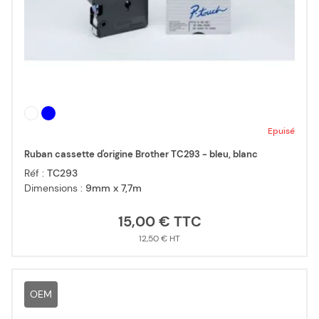
Epuisé
Ruban cassette d'origine Brother TC293 - bleu, blanc
Réf :
TC293
Dimensions :
9mm x 7,7m
15,00 €
12,50 €
OEM