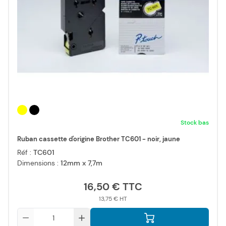
Stock bas
Ruban cassette d'origine Brother TC601 - noir, jaune
Réf :
TC601
Dimensions :
12mm x 7,7m
16,50 €
13,75 €
Qté