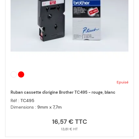
Epuisé
Ruban cassette d'origine Brother TC495 - rouge, blanc
Réf :
TC495
Dimensions :
9mm x 7,7m
16,57 €
13,81 €