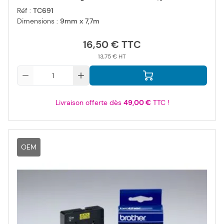
Réf :
TC691
Dimensions :
9mm x 7,7m
16,50 €
13,75 €
Qté
Livraison offerte dès
49,00 €
TTC !
OEM