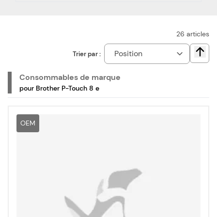
étiquettes compatible pas cher est le choix idéal pour
réduire vos dépenses. Nous proposons également les
rubans cassette de la marque Brother, pour votre
étiqueteuse Brother P-Touch 8 e.
26
articles
Trier par :
Chang
Consommables de marque
pour Brother P-Touch 8 e
OEM