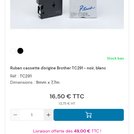
Stock bas
Ruban cassette d'origine Brother TC291 - noir, blanc
Réf :
TC291
Dimensions :
9mm x 7,7m
16,50 €
13,75 €
Qté
Livraison offerte dès
49,00 €
TTC !