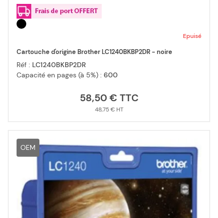
Epuisé
Cartouche d'origine Brother LC1240BKBP2DR - noire
Réf :
LC1240BKBP2DR
Capacité en pages (à 5%) :
600
58,50 €
48,75 €
OEM