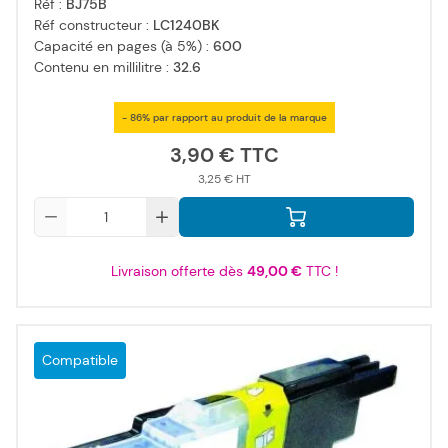
Réf :
BJ75B
Réf constructeur :
LC1240BK
Capacité en pages (à 5%) :
600
Contenu en millilitre :
32.6
- 86% par rapport au produit de la marque
3,90 €
3,25 €
Qté
Livraison offerte dès
49,00 €
TTC !
Compatible