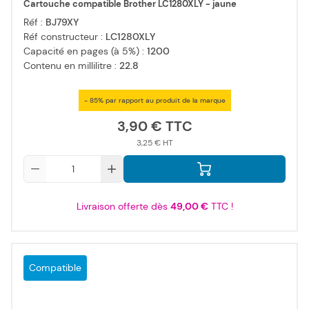
Cartouche compatible Brother LC1280XLY - jaune
Réf :
BJ79XY
Réf constructeur :
LC1280XLY
Capacité en pages (à 5%) :
1200
Contenu en millilitre :
22.8
- 85% par rapport au produit de la marque
3,90 €
3,25 €
Qté
Livraison offerte dès
49,00 €
TTC !
Compatible