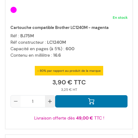
En stock
Cartouche compatible Brother LC1240M - magenta
Réf :
BJ75M
Réf constructeur :
LC1240M
Capacité en pages (à 5%) :
600
Contenu en millilitre :
16.6
- 80% par rapport au produit de la marque
3,90 €
3,25 €
Qté
Livraison offerte dès
49,00 €
TTC !