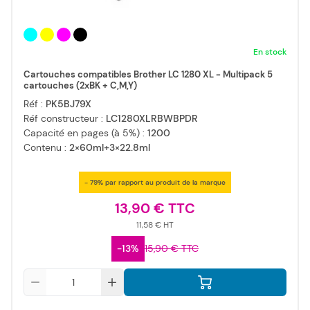
En stock
Cartouches compatibles Brother LC 1280 XL - Multipack 5
cartouches (2xBK + C,M,Y)
Réf :
PK5BJ79X
Réf constructeur :
LC1280XLRBWBPDR
Capacité en pages (à 5%) :
1200
Contenu :
2×60ml+3×22.8ml
- 79% par rapport au produit de la marque
13,90 €
11,58 €
-13%
15,90 €
Qté