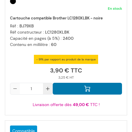
En stock
Cartouche compatible Brother LC1280XLBK - noire
Réf :
BJ79XB
Réf constructeur :
LC1280XLBK
Capacité en pages (à 5%) :
2400
Contenu en millilitre :
60
- 91% par rapport au produit de la marque
3,90 €
3,25 €
Qté
Livraison offerte dès
49,00 €
TTC !
Compatible