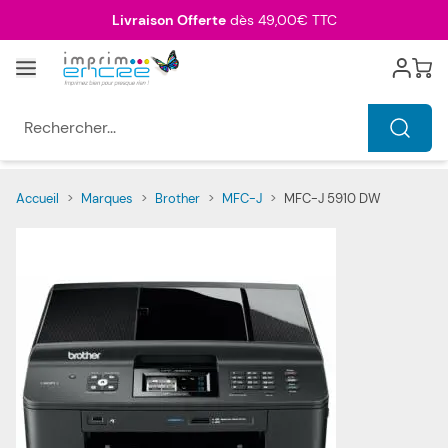
Allez au contenu
Livraison Offerte
dès 49,00€ TTC
Menu
Cart
Rechercher...
Accueil
>
Marques
>
Brother
>
MFC-J
>
MFC-J 5910 DW