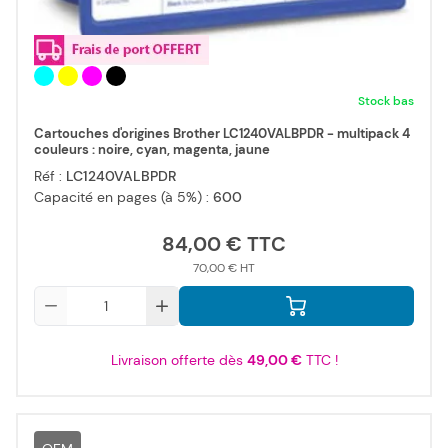
Stock bas
Cartouches d'origines Brother LC1240VALBPDR - multipack 4
couleurs : noire, cyan, magenta, jaune
Réf :
LC1240VALBPDR
Capacité en pages (à 5%) :
600
84,00 €
70,00 €
Qté
Livraison offerte dès
49,00 €
TTC !