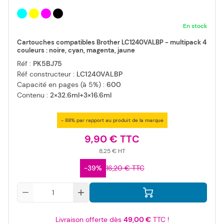
En stock
Cartouches compatibles Brother LC1240VALBP - multipack 4
couleurs : noire, cyan, magenta, jaune
Réf :
PK5BJ75
Réf constructeur :
LC1240VALBP
Capacité en pages (à 5%) :
600
Contenu :
2×32.6ml+3×16.6ml
- 88% par rapport au produit de la marque
9,90 €
8,25 €
-39%
16,20 €
Qté
Livraison offerte dès
49,00 €
TTC !