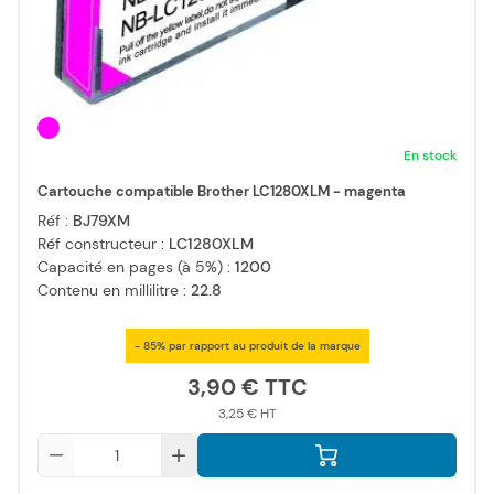
En stock
Cartouche compatible Brother LC1280XLM - magenta
Réf :
BJ79XM
Réf constructeur :
LC1280XLM
Capacité en pages (à 5%) :
1200
Contenu en millilitre :
22.8
- 85% par rapport au produit de la marque
3,90 €
3,25 €
Qté