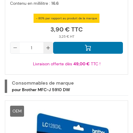
Contenu en millilitre :
16.6
- 80% par rapport au produit de la marque
3,90 €
3,25 €
Qté
Livraison offerte dès
49,00 €
TTC !
Consommables de marque
pour Brother MFC-J 5910 DW
OEM