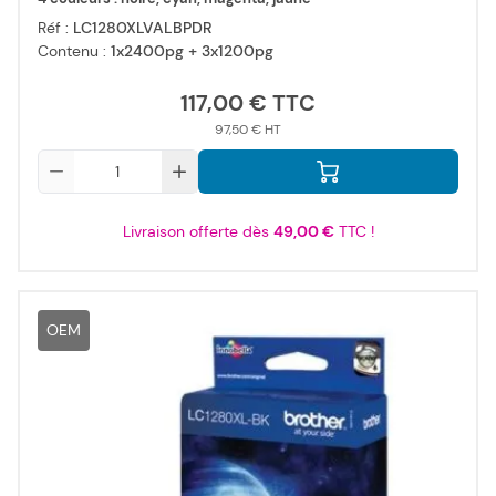
Réf :
LC1280XLVALBPDR
Contenu :
1x2400pg + 3x1200pg
117,00 €
97,50 €
Qté
Livraison offerte dès
49,00 €
TTC !
OEM