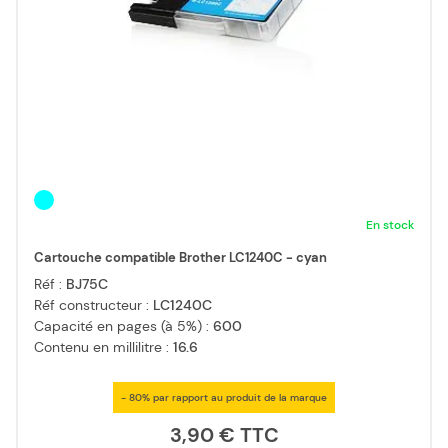
En stock
Cartouche compatible Brother LC1240C - cyan
Réf :
BJ75C
Réf constructeur :
LC1240C
Capacité en pages (à 5%) :
600
Contenu en millilitre :
16.6
- 80% par rapport au produit de la marque
3,90 €