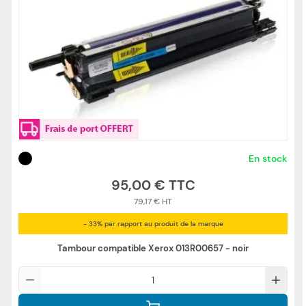
En stock
95,00 €
79,17 €
- 33% par rapport au produit de la marque
Tambour compatible Xerox 013R00657 - noir
Qté