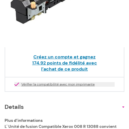
174,92 €
HT
En stock
Quantité
Livraison offerte dès
49,00 €
TTC !
Créez un compte et gagnez
174.92
points de fidélité avec
l’achat de ce produit
Vérifier la compatibilité avec mon imprimante
Details
Plus d’informations
L' Unité de fusion
Compatible
Xerox 008 R 13088 convient