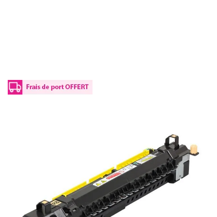
Unité de fusion Compatible Xerox
008R13088
Réf :
XLF7120FU
Capacité en pages (à 5%) :
100000
008 R 13088 Xerox - unité de fusion Compatible
209,90 €
TTC