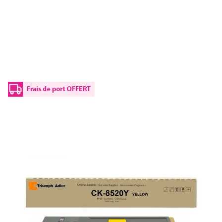
Toner d'origine Triumph-Adler 1T02P3ATA0
/ CK-8520 Y - jaune
Réf :
1T02P3ATA0
Référence fabricant :
CK-8520 Y
Capacité en pages (à 5%) :
6000
1T02P3ATA0 / CK-8520 YTriumph-Adler - jaune - toner de
marque