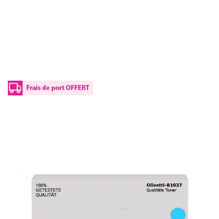
Toner d'origine Olivetti B1037 - cyan
Réf :
B1037
Capacité en pages (à 5%) :
25000
B1037 Olivetti - cyan - toner de marque
147,00 €
TTC