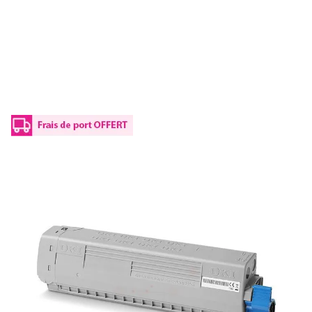
Toner d'origine OKI 46861308 - noir
Réf :
46861308
Capacité en pages (à 5%) :
10000
46861308 OKI - noir - toner de marque
ISO/IEC
19752