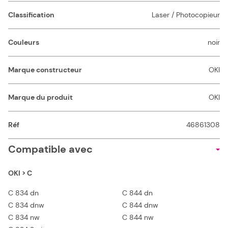
Classification
Laser / Photocopieur
Couleurs
noir
Marque constructeur
OKI
Marque du produit
OKI
Réf
46861308
Compatible avec
OKI > C
C 834 dn
C 844 dn
C 834 dnw
C 844 dnw
C 834 nw
C 844 nw