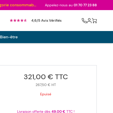
Au palmarès des meilleurs sites en 2024 et sacré n°1 en 2022 et 2023 ! ( Catégorie consommables)
Appelez-nous au
01 70 77 23 88
Cart
4,6/5 Avis Vérifiés
 Bien-être
321,00 €
TTC
267,50 €
HT
Epuisé
Livraison offerte dès
49,00 €
TTC !