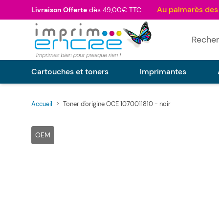
Allez au contenu
Livraison Offerte
dès 49,00€ TTC
Rechercher
Cartouches et toners
Imprimantes
Accueil
>
Toner d'origine OCE 1070011810 - noir
Main image
Click to view image in fullscreen
OEM